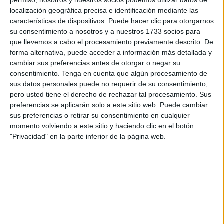
Gobierno central, “tras los incidentes en aguas territoriales
localización geográfica precisa e identificación mediante las
en torno a Ceuta de junio de 2021, durante los cuales se
características de dispositivos. Puede hacer clic para otorgarnos
decomisaron 5 redes de enmalle de deriva, no se han
su consentimiento a nosotros y a nuestros 1733 socios para
vuelto a detectar este tipo de hechos”.
que llevemos a cabo el procesamiento previamente descrito. De
forma alternativa, puede acceder a información más detallada y
Por ello, el Ejecutivo de Pedro Sánchez considera que “las
cambiar sus preferencias antes de otorgar o negar su
consentimiento.
Tenga en cuenta que algún procesamiento de
medidas en vigor resultan suficientemente efectivas, y no
sus datos personales puede no requerir de su consentimiento,
se considera necesario modificarlas ni tomar medidas
pero usted tiene el derecho de rechazar tal procesamiento. Sus
adicionales”, tal y como ha explicado en su respuesta por
preferencias se aplicarán solo a este sitio web. Puede cambiar
escrito a una pregunta de la
diputada
en el Congreso por
sus preferencias o retirar su consentimiento en cualquier
momento volviendo a este sitio y haciendo clic en el botón
Ceuta, Teresa López.
"Privacidad" en la parte inferior de la página web.
En el Estrecho de Gibraltar el control pesquero en la mar lo
realiza el Servicio Marítimo de la Guardia Civil con los
medios disponibles en la zona, realizando actuaciones de
inspección pesquera como parte de las competencias
asignadas, con o sin inspector de
pesca
a bordo.
Hace dos años el Ministerio de Agricultura, Pesca y