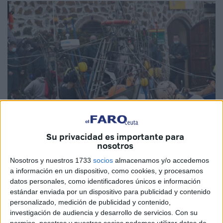
Su privacidad es importante para
nosotros
Imagen de archivo
Nosotros y nuestros 1733
socios
almacenamos y/o accedemos
a información en un dispositivo, como cookies, y procesamos
datos personales, como identificadores únicos e información
estándar enviada por un dispositivo para publicidad y contenido
La
Guardia Civil
suma más de un año sin “incidentes” en
personalizado, medición de publicidad y contenido,
la costa de Ceuta con barcos del
país vecino
. Según el
investigación de audiencia y desarrollo de servicios.
Con su
permiso, nosotros y nuestros socios podemos utilizar datos de