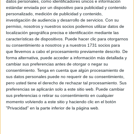
datos personales, como identificadores únicos e información
El consejero de Fomento, Alejandro Ramírez, ha
estándar enviada por un dispositivo para publicidad y contenido
reconocido que
esas condiciones de los empleados de
personalizado, medición de publicidad y contenido,
investigación de audiencia y desarrollo de servicios.
Con su
la empresa pública “no son las mejores”
, sobre todo en
permiso, nosotros y nuestros socios podemos utilizar datos de
lo que se refiere al área de administración. Por ello, una
localización geográfica precisa e identificación mediante las
vez que ya han comenzado la edificación de la nueva
características de dispositivos. Puede hacer clic para otorgarnos
base, el diputado del
PP
ha anunciado que se va a realizar
su consentimiento a nosotros y a nuestros 1731 socios para
que llevemos a cabo el procesamiento previamente descrito. De
un traslado de las oficinas de la entidad municipal.
forma alternativa, puede acceder a información más detallada y
cambiar sus preferencias antes de otorgar o negar su
Aunque no ha detallado exactamente dónde estará
consentimiento.
Tenga en cuenta que algún procesamiento de
ubicado este nuevo espacio del personal de
sus datos personales puede no requerir de su consentimiento,
administración, sí ha indicado en el
Pleno
que
primero se
pero usted tiene el derecho de rechazar tal procesamiento. Sus
trasladan las oficinas
y conforme se desarrollen el resto
preferencias se aplicarán solo a este sitio web. Puede cambiar
sus preferencias o retirar su consentimiento en cualquier
de trabajos se ejecutará el cambio de más áreas de
momento volviendo a este sitio y haciendo clic en el botón
Servilimpce.
"Privacidad" en la parte inferior de la página web.
Fue un acuerdo con el comité de
empresa