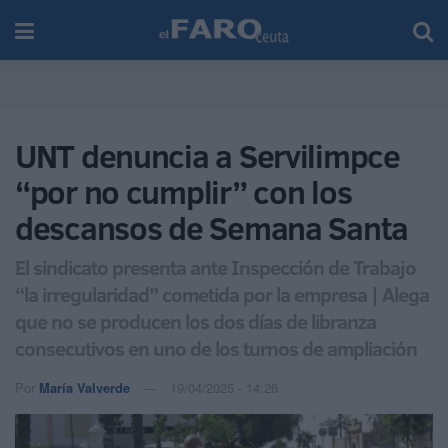
UNT denuncia a Servilimpce
“por no cumplir” con los
descansos de Semana Santa
El sindicato presenta ante Inspección de Trabajo
“la irregularidad” cometida por la empresa | Alega
que no se producen los dos días de libranza
consecutivos en uno de los turnos de ampliación
Por
María Valverde
19/04/2025 - 14:26