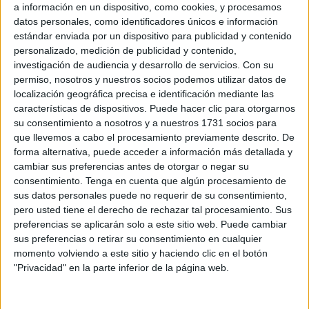
ampliación de
Semana Santa
.
a información en un dispositivo, como cookies, y procesamos
datos personales, como identificadores únicos e información
La entidad expone que una parte de los trabajadores del
estándar enviada por un dispositivo para publicidad y contenido
turno fijo de fin de semana no han disfrutado de los dos
personalizado, medición de publicidad y contenido,
investigación de audiencia y desarrollo de servicios.
Con su
días consecutivos libres estipulados en el convenio “como
permiso, nosotros y nuestros socios podemos utilizar datos de
viene recogido en el artículo 25 sobre la jornada laboral”.
localización geográfica precisa e identificación mediante las
características de dispositivos. Puede hacer clic para otorgarnos
Los hechos afectan a los 18 empleados que han ejercido
su consentimiento a nosotros y a nuestros 1731 socios para
sus labores entre los días 5 y 16 de abril. Solo han dejado
que llevemos a cabo el procesamiento previamente descrito. De
su puesto los días 10 y 16, según la versión de la
forma alternativa, puede acceder a información más detallada y
cambiar sus preferencias antes de otorgar o negar su
organización trasladada a este periódico. Asimismo,
consentimiento.
Tenga en cuenta que algún procesamiento de
demanda que
Servilimpce
“obliga a los operarios a echar
sus datos personales puede no requerir de su consentimiento,
horas extraordinarias para
optar a la extensión de 35
pero usted tiene el derecho de rechazar tal procesamiento. Sus
horas durante la festividad
”.
preferencias se aplicarán solo a este sitio web. Puede cambiar
sus preferencias o retirar su consentimiento en cualquier
momento volviendo a este sitio y haciendo clic en el botón
Dos turnos
"Privacidad" en la parte inferior de la página web.
El trabajo enmarcado dentro de este periodo ha sido