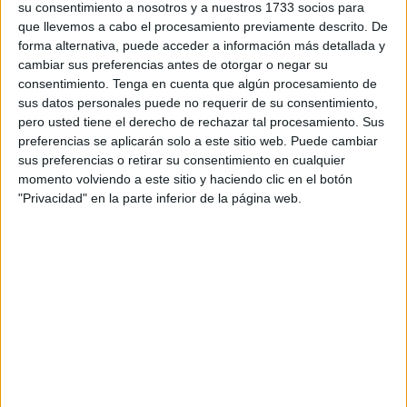
alianzas -o simplemente lo que se pretende sacar de esto
su consentimiento a nosotros y a nuestros 1733 socios para
o lo otro- es lo que hace el jugo de la cuestión. Me pierdo
que llevemos a cabo el procesamiento previamente descrito. De
forma alternativa, puede acceder a información más detallada y
mucho, ya me conocen. Soy más de barrio, de gente con
cambiar sus preferencias antes de otorgar o negar su
nombres y apellidos y los Putin y Trump haciendo
consentimiento.
Tenga en cuenta que algún procesamiento de
malabares me dan más escalofríos que buenas vibras.
sus datos personales puede no requerir de su consentimiento,
pero usted tiene el derecho de rechazar tal procesamiento. Sus
Es lo que tiene ser tan mediocre y ordinaria que no
preferencias se aplicarán solo a este sitio web. Puede cambiar
entiendo qué ha pasado exactamente ahora para que
sus preferencias o retirar su consentimiento en cualquier
momento volviendo a este sitio y haciendo clic en el botón
EEUU le metiera mano a lo bestia a Irán cuando a mi
"Privacidad" en la parte inferior de la página web.
modo de ver todo estaba así desde que Jomeini derrocó a
Reza Palevi.
Bonito lo tienen los de los cruceros en mitad de la nada,
ellos tan ufanos presumiendo en sus fotos de Instagram y
ahora influencers puros y duros de una actualidad que va
por contar los misiles que los sobrevuelan. “Qué maravilla
esas vistas del mar desde la piscina salada e infinita”,
dicen en la publicidad, pero no que no hay sentido común