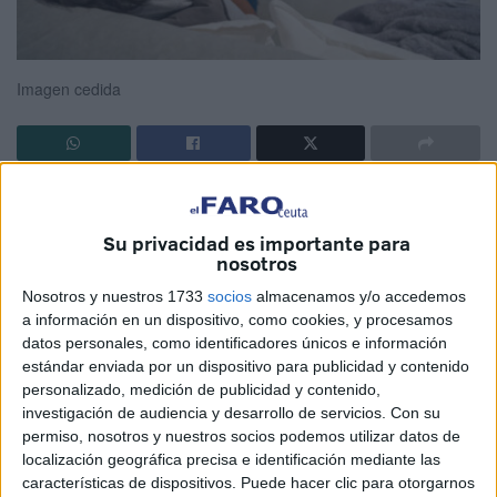
Imagen cedida
Nadie sabe cómo puede acabar el panorama internacional
con tantos cabos sueltos. Las naciones se alían como las
Su privacidad es importante para
madres antes de la fiesta de graduación de los niños, unas
nosotros
quieren que canten, otras que bailen, pero la tutora pone
Nosotros y nuestros 1733
socios
almacenamos y/o accedemos
sensatez y se hará lo que ella diga. Ahí las madres somos
a información en un dispositivo, como cookies, y procesamos
poco más que elemento necesario para llevar a cabo un
datos personales, como identificadores únicos e información
estándar enviada por un dispositivo para publicidad y contenido
resultado plausible.
personalizado, medición de publicidad y contenido,
investigación de audiencia y desarrollo de servicios.
Con su
En la Política igual, las naciones muchas veces no son
permiso, nosotros y nuestros socios podemos utilizar datos de
sino marionetas rotas dejadas al viento, para que parezca
localización geográfica precisa e identificación mediante las
que pintan algo, pero luego los pactos firmados, las
características de dispositivos. Puede hacer clic para otorgarnos