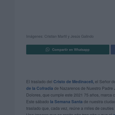
Imágenes: Cristian Marfil y Jesús Galindo
Compartir en Whatsapp
El traslado del
Cristo de Medinaceli,
el Señor d
de la Cofradía
de Nazarenos de Nuestro Padre J
Dolores, que cumple este 2021 75 años, marca ca
Este sábado
la Semana Santa
de nuestra ciuda
traslado que, cada vez, reúne a miles de ceutíes
Una imagen que se repite año tras año y que el