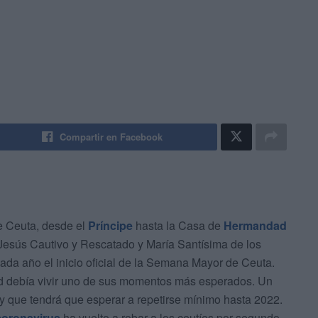
Compartir en Facebook
e Ceuta, desde el
Príncipe
hasta la Casa de
Hermandad
esús Cautivo y Rescatado y María Santísima de los
da año el inicio oficial de la Semana Mayor de Ceuta.
d debía vivir uno de sus momentos más esperados. Un
 y que tendrá que esperar a repetirse mínimo hasta 2022.
coronavirus
ha vuelto a robar a los ceutíes por segundo