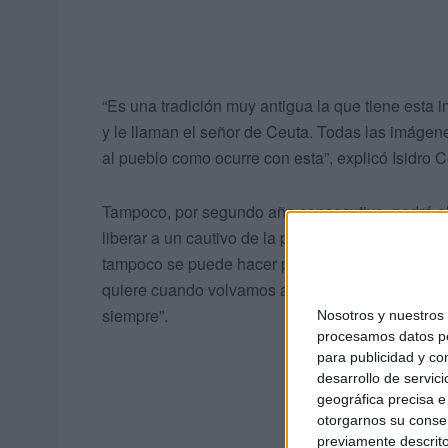
“Es una tradición muy antigua la que tiene esta 
y le llaman el señor de Ceuta. Todas las imáge
al pueblo como ocurre con esta”, explicó Isidro C
Tampoco, por segundo año consecutivo, podrá el 
liberar a un cautivo de la prisión, debido a las
tampoco se puede hacer porque con el tema de la
quiere cuando volvamos a retomar el traslado, se
siempre”.
Nosotros y nuestro
procesamos datos per
para publicidad y co
desarrollo de servici
geográfica precisa e 
otorgarnos su conse
previamente descrito