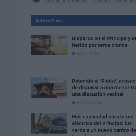
Tags:
Barriada del Príncipe
Catedral
Hermanda
Related
Posts
Disparos en el Príncipe y u
herido por arma blanca
HACE 4 HORAS
Detenido el ‘Pleita’, acusa
de disparar a una menor tr
una discusión vecinal
HACE 14 HORAS
Más capacidad para la red
eléctrica del Príncipe: luz
verde a un nuevo centro de