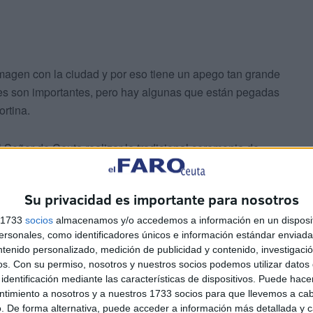
imagen con la ciudad y por eso tiene un apego tan grande
nes son importantes, pero hay algunas que están pegadas
ortina.
Señor de Ceuta realizar la tradicional ceremonia de
 medidas de prevención contra el COVID-19. “Este año
 pandemia todos los actos están restringidos. si Dios
Su privacidad es importante para nosotros
 realizará la liberación del preso igual que se ha hecho
s 1733
socios
almacenamos y/o accedemos a información en un disposit
sonales, como identificadores únicos e información estándar enviada 
ntenido personalizado, medición de publicidad y contenido, investigaci
os.
Con su permiso, nosotros y nuestros socios podemos utilizar datos 
identificación mediante las características de dispositivos. Puede hacer
ntimiento a nosotros y a nuestros 1733 socios para que llevemos a ca
. De forma alternativa, puede acceder a información más detallada y 