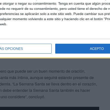
e otorgar o negar su consentimiento.
Tenga en cuenta que algún proc
de no requerir de su consentimiento, pero usted tiene el derecho de r
a pandemia, permanecerá en la Santa Iglesia Catedral
referencias se aplicarán solo a este sitio web. Puede cambiar sus pref
hora mismo como está la situación de la pandemia no
alquier momento volviendo a este sitio y haciendo clic en el botón "Pri
fonso. Cuando ya pase todo esto la llevaremos allí,
 web.
 y media de la tarde”, proseguía.
ÁS OPCIONES
ACEPTO
 pero que puede ser un buen momento de oración,
Santa más íntima, aunque seguirá estando presente de
demia. “La Semana Santa se lleva dentro en el corazón,
ién debe entender la Semana Santa también es hacer
e uno considere”, concluyó.