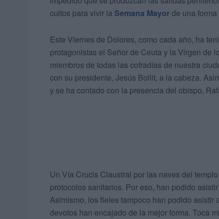
impedido que se produzcan las salidas penitencia
cultos para vivir la
Semana Mayor
de una forma 
Este Viernes de Dolores, como cada año, ha teni
protagonistas el Señor de Ceuta y la Virgen de 
miembros de todas las cofradías de nuestra ciu
con su presidente, Jesús Bollit, a la cabeza. As
y se ha contado con la presencia del obispo, Ra
Un Vía Crucis Claustral por las naves del templo
protocolos sanitarios. Por eso, han podido asis
Asimismo, los fieles tampoco han podido asistir 
devotos han encajado de la mejor forma. Toca mir