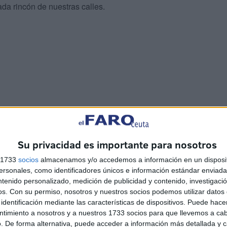
a rincón de nuestras calles.
Su privacidad es importante para nosotros
de Nuestro Padre Jesús Cautivo y la Virgen de los
s 1733
socios
almacenamos y/o accedemos a información en un disposit
s en el 75 aniversario de su hermandad. Es por seguro
sonales, como identificadores únicos e información estándar enviada 
íes, como en su traslado, desde la salida de la barriada
ntenido personalizado, medición de publicidad y contenido, investigaci
os.
Con su permiso, nosotros y nuestros socios podemos utilizar datos 
identificación mediante las características de dispositivos. Puede hacer
ntimiento a nosotros y a nuestros 1733 socios para que llevemos a ca
. De forma alternativa, puede acceder a información más detallada y 