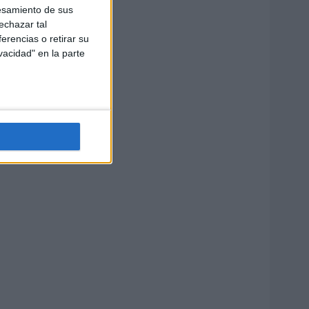
esamiento de sus
echazar tal
erencias o retirar su
vacidad" en la parte