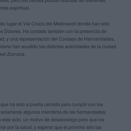
les, pero los ceutíes podrán disfrutar de diferentes
más espiritual.
do lugar el Vía Crucis del Medinaceli donde han sido
los Dolores. Ha contado también con la presencia de
dad, y una representación del Consejo de Hermandades,
imismo han acudido las distintas autoridades de la ciudad
fael Zornoza.
 que ha sido a puerta cerrada para cumplir con los
tir solamente algunos miembros de las hermandades.
a este acto, un motivo de desasosiego pero que los
ar por la salud, y esperar que el próximo año las