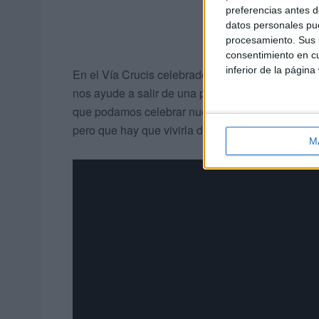
preferencias antes d
datos personales pue
procesamiento. Sus p
consentimiento en cu
inferior de la página
En el Vía Crucis celebrado en la
Catedral
se ha 
nos ayude a salir de una pandemia que en este 
que podamos celebrar nuestras tradiciones com
pero que hay que vivirla de forma espiritual hast
M