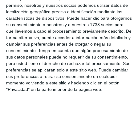
permiso, nosotros y nuestros socios podemos utilizar datos de
genera dudas entre muchos usuarios al volante.
localización geográfica precisa e identificación mediante las
características de dispositivos. Puede hacer clic para otorgarnos
Aunque no es una de las señales más habituales dentro
su consentimiento a nosotros y a nuestros 1733 socios para
del
amplio catálogo de tráfico
, conocer su significado es
que llevemos a cabo el procesamiento previamente descrito. De
fundamental para evitar situaciones de peligro,
forma alternativa, puede acceder a información más detallada y
especialmente en autopistas y autovías con gran densidad
cambiar sus preferencias antes de otorgar o negar su
consentimiento.
Tenga en cuenta que algún procesamiento de
de circulación.
sus datos personales puede no requerir de su consentimiento,
pero usted tiene el derecho de rechazar tal procesamiento. Sus
Qué significa la señal P-35
preferencias se aplicarán solo a este sitio web. Puede cambiar
sus preferencias o retirar su consentimiento en cualquier
La señal P-35 tiene forma triangular, borde rojo y fondo
momento volviendo a este sitio y haciendo clic en el botón
blanco, lo que indica advertencia de peligro. En su interior
"Privacidad" en la parte inferior de la página web.
aparecen representados dos vehículos en paralelo
acompañados de unas flechas que se cruzan, una imagen
que anticipa un cambio importante en la circulación.
Esta
señal
advierte de la presencia de un
carril trenzado
,
una zona donde los vehículos que se incorporan y los que