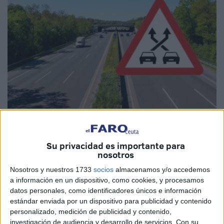
Imagen cedida
Su privacidad es importante para
nosotros
La
Dirección General de Tráfico
continúa reforzando la
Nosotros y nuestros 1733
socios
almacenamos y/o accedemos
a información en un dispositivo, como cookies, y procesamos
información sobre algunas de las
señales
menos
datos personales, como identificadores únicos e información
conocidas por los conductores españoles. Entre ellas
estándar enviada por un dispositivo para publicidad y contenido
destaca la P-35
, una señal que cada vez
aparece con
personalizado, medición de publicidad y contenido,
más frecuencia en carreteras
de alta capacidad y que
investigación de audiencia y desarrollo de servicios.
Con su