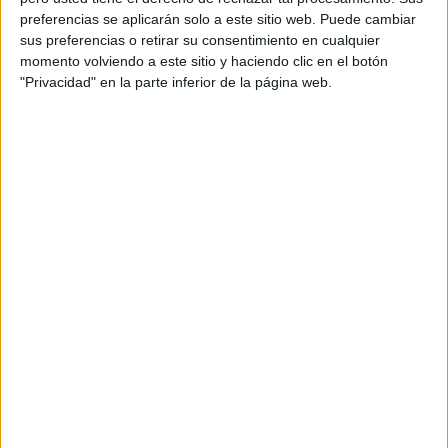
Uno de los objetivos prioritarios de la reforma del
preferencias se aplicarán solo a este sitio web. Puede cambiar
Reglamento General de Circulación es
adaptar su
sus preferencias o retirar su consentimiento en cualquier
contenido a las normas vigentes
y responder a las
momento volviendo a este sitio y haciendo clic en el botón
"Privacidad" en la parte inferior de la página web.
nuevas necesidades derivadas del avance de las
infraestructuras y de las tecnologías de la movilidad.
Esta actualización afecta tanto al articulado como al Anexo
I y a los catálogos oficiales de señalización.
Entre los principales cambios está la modificación del
diseño y la definición de numerosos elementos de
señalización
, incluidas señales verticales, marcas viales y
una clarificación específica de la señalización
circunstancial.