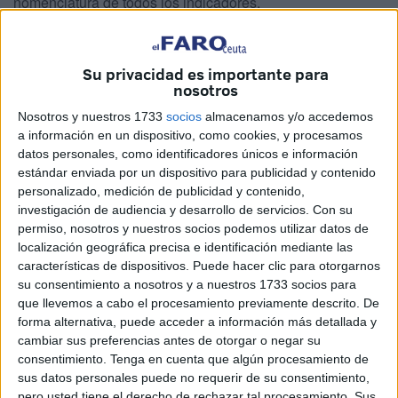
nomenclatura de todos los indicadores.
Además, señalan que “dado el creciente volumen de
información que reciben los conductores a través de
Su privacidad es importante para
múltiples canales, la reforma pretende que el sistema de
nosotros
señalización vial transmita mensajes claros, directos y
Nosotros y nuestros 1733
socios
almacenamos y/o accedemos
universalmente comprensibles, para lo que, más allá de
a información en un dispositivo, como cookies, y procesamos
actualizar el diseño o los detalles gráficos de las señales,
datos personales, como identificadores únicos e información
estándar enviada por un dispositivo para publicidad y contenido
asegura que el mensaje que reciben e interpretan
personalizado, medición de publicidad y contenido,
conductores, peatones y demás usuarios cumpla con los
investigación de audiencia y desarrollo de servicios.
Con su
principios de un sistema semiótico eficaz en línea con lo
permiso, nosotros y nuestros socios podemos utilizar datos de
establecido por la Convención de Viena sobre
localización geográfica precisa e identificación mediante las
características de dispositivos. Puede hacer clic para otorgarnos
Señalización Vial, de modo que esta actualización
su consentimiento a nosotros y a nuestros 1733 socios para
permitirá una mejor comprensión por parte de los usuarios
que llevemos a cabo el procesamiento previamente descrito. De
y una mayor coherencia en todo el territorio nacional”.
forma alternativa, puede acceder a información más detallada y
cambiar sus preferencias antes de otorgar o negar su
Principales cambios
consentimiento.
Tenga en cuenta que algún procesamiento de
sus datos personales puede no requerir de su consentimiento,
pero usted tiene el derecho de rechazar tal procesamiento. Sus