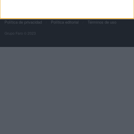
Grupo Faro
Publicidad
Contacto
Aviso legal – Protección de datos
Política de cookies
Política de privacidad
Política editorial
Términos de uso
Grupo Faro © 2023