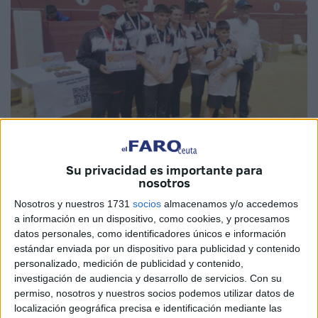
Imágenes cedidas
Su privacidad es importante para
nosotros
Nosotros y nuestros 1731
socios
almacenamos y/o accedemos
a información en un dispositivo, como cookies, y procesamos
Las selecciones de Ceuta de
petanca
han realizado un
datos personales, como identificadores únicos e información
gran papel en su participación en el
Campeonato de
estándar enviada por un dispositivo para publicidad y contenido
personalizado, medición de publicidad y contenido,
España de Liga Nacional de Comunidades Autónomas
investigación de audiencia y desarrollo de servicios.
Con su
celebrado en la localidad madrileña de Torrejón de Ardoz
permiso, nosotros y nuestros socios podemos utilizar datos de
organizado por la Federación Española de Petanca y la
localización geográfica precisa e identificación mediante las