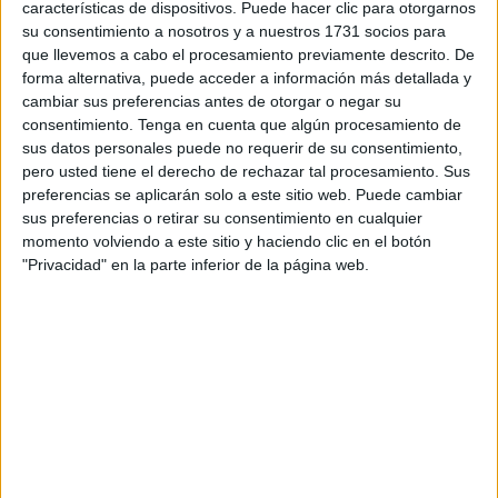
colaboración de la Federación Madrileña.
características de dispositivos. Puede hacer clic para otorgarnos
su consentimiento a nosotros y a nuestros 1731 socios para
El
mejor resultado
obtenido por los ceutíes ha sido el
que llevemos a cabo el procesamiento previamente descrito. De
subcampeonato del combinado juvenil en Primera División
forma alternativa, puede acceder a información más detallada y
cambiar sus preferencias antes de otorgar o negar su
que le ha servido para recuperar de nuevo su puesto en la
consentimiento.
Tenga en cuenta que algún procesamiento de
División de Honor donde merece estar por rendimiento.
sus datos personales puede no requerir de su consentimiento,
pero usted tiene el derecho de rechazar tal procesamiento. Sus
Los jóvenes jugadores caballas dirigidos por el
preferencias se aplicarán solo a este sitio web. Puede cambiar
seleccionador y técnico nacional Enrique Muro Hernández
sus preferencias o retirar su consentimiento en cualquier
jugaron un buen torneo plantándose en semifinales donde
momento volviendo a este sitio y haciendo clic en el botón
"Privacidad" en la parte inferior de la página web.
se aseguraban
pelear por una medalla
.