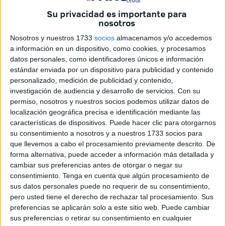
nombramiento definitivo entre personal con
Su privacidad es importante para
nosotros
habilitación nacional
.
Nosotros y nuestros 1733
socios
almacenamos y/o accedemos
Según el anuncio publicado este lunes 21 de julio en el
a información en un dispositivo, como cookies, y procesamos
Tablón Digital de Anuncios de la Ciudad,
la convocatoria
datos personales, como identificadores únicos e información
estándar enviada por un dispositivo para publicidad y contenido
está dirigida exclusivamente a
empleados públicos que
personalizado, medición de publicidad y contenido,
pertenezcan al Grupo A, Subgrupo A1
y que ocupen
investigación de audiencia y desarrollo de servicios.
Con su
alguna de las siguientes plazas:
permiso, nosotros y nuestros socios podemos utilizar datos de
localización geográfica precisa e identificación mediante las
Técnico/a de Administración General.
características de dispositivos. Puede hacer clic para otorgarnos
su consentimiento a nosotros y a nuestros 1733 socios para
Técnico/a Auditor.
que llevemos a cabo el procesamiento previamente descrito. De
forma alternativa, puede acceder a información más detallada y
Inspector/a de Finanzas.
cambiar sus preferencias antes de otorgar o negar su
consentimiento.
Tenga en cuenta que algún procesamiento de
Licenciado/a en Derecho.
sus datos personales puede no requerir de su consentimiento,
pero usted tiene el derecho de rechazar tal procesamiento. Sus
Técnico/a Superior en Economía y Hacienda.
preferencias se aplicarán solo a este sitio web. Puede cambiar
sus preferencias o retirar su consentimiento en cualquier