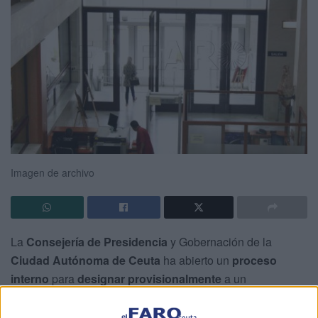
Imagen de archivo
La
Consejería de Presidencia
y Gobernación de la
Ciudad Autónoma de Ceuta
ha abierto un
proceso
interno
para
designar provisionalmente
a un
funcionario o funcionaria
que
cubra el puesto de
interventor accidental
, en tanto se realiza
el