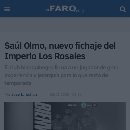
Saúl Olmo, nuevo fichaje del
Imperio Los Rosales
El club blanquinegro firma a un jugador de gran
experiencia y jerarquía para lo que resta de
temporada
Por
José L. Echarri
28/01/2026 - 09:30