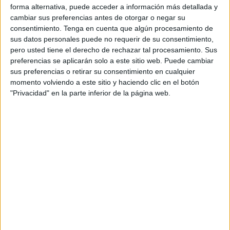
ciudad autónoma
, jugando para la
Unión África Ceutí
forma alternativa, puede acceder a información más detallada y
desde la campaña 18/19 hasta la 20/21.
cambiar sus preferencias antes de otorgar o negar su
consentimiento.
Tenga en cuenta que algún procesamiento de
Títulos y experiencia
sus datos personales puede no requerir de su consentimiento,
pero usted tiene el derecho de rechazar tal procesamiento. Sus
preferencias se aplicarán solo a este sitio web. Puede cambiar
El conjunto caballa ficha a un
futbolista veterano
, que ha
sus preferencias o retirar su consentimiento en cualquier
estado en lo más alto del mundo del fútbol sala, formando
momento volviendo a este sitio y haciendo clic en el botón
parte de la
Selección Española Sub-21
y también en la
"Privacidad" en la parte inferior de la página web.
absoluta.
El cierre ha jugado en
infinidad de categorías y países
,
disputando experiencias en Vietnam, República Checa o
Italia, entre otros países.
Además, cuenta con un
palmarés repleto de logros y
títulos
, destacando sus dos ligas, dos copas, una
Supercopa de España, una Winter Cup de Italia y una
Recopa de Europa.