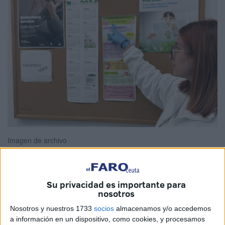
Imagen de archivo
Su privacidad es importante para
El Sindicato de Enfermería (
SATSE
) en Ceuta ha instado a
nosotros
los partidos políticos con representación en la Asamblea a
Nosotros y nuestros 1733
socios
almacenamos y/o accedemos
que la enfermería escolar ocupe un lugar destacado en el
a información en un dispositivo, como cookies, y procesamos