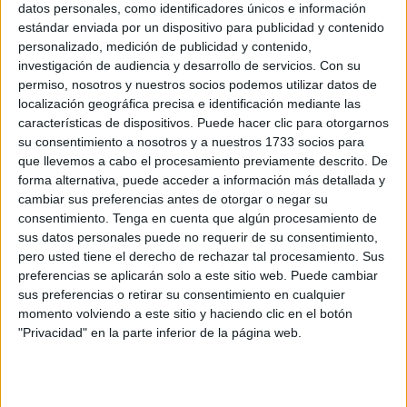
Debate del Estado de la Ciudad
, que se celebrará
el
datos personales, como identificadores únicos e información
próximo martes 20 de mayo.
estándar enviada por un dispositivo para publicidad y contenido
personalizado, medición de publicidad y contenido,
El sindicato considera que esta figura profesional es
investigación de audiencia y desarrollo de servicios.
Con su
permiso, nosotros y nuestros socios podemos utilizar datos de
"estratégica" para la
salud y el bienestar del alumnado
, y
localización geográfica precisa e identificación mediante las
reclama un compromiso político claro para consolidarla y
características de dispositivos. Puede hacer clic para otorgarnos
mejorar su contratación.
su consentimiento a nosotros y a nuestros 1733 socios para
que llevemos a cabo el procesamiento previamente descrito. De
SATSE ha pedido a todas las formaciones del arco
forma alternativa, puede acceder a información más detallada y
parlamentario que aborden la necesidad de
garantizar la
cambiar sus preferencias antes de otorgar o negar su
consentimiento.
Tenga en cuenta que algún procesamiento de
continuidad de las
enfermeras escolares
en los
sus datos personales puede no requerir de su consentimiento,
colegios e institutos de la ciudad durante los
próximos
pero usted tiene el derecho de rechazar tal procesamiento. Sus
cursos académicos.
preferencias se aplicarán solo a este sitio web. Puede cambiar
sus preferencias o retirar su consentimiento en cualquier
Asimismo, el sindicato plantea la urgencia de
revisar el
momento volviendo a este sitio y haciendo clic en el botón
modelo actual de contratación
para asegurar la
"Privacidad" en la parte inferior de la página web.
cobertura del servicio en caso de bajas, que
sean
suplidas por sustitutos que concurran a una
fórmulas
convocatoria oficial y no estar lastrados por