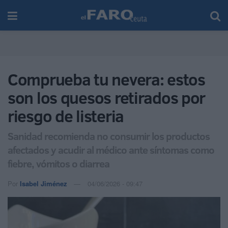
Comprueba tu nevera: estos
son los quesos retirados por
riesgo de listeria
Sanidad recomienda no consumir los productos
afectados y acudir al médico ante síntomas como
fiebre, vómitos o diarrea
Por
Isabel Jiménez
04/06/2026 - 09:47