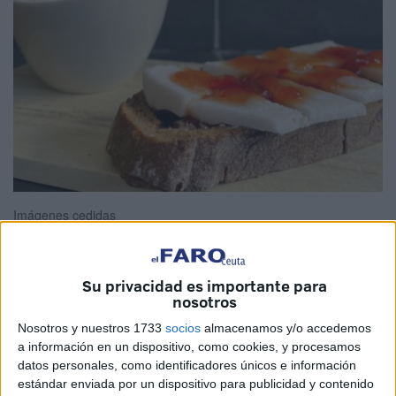
Imágenes cedidas
Su privacidad es importante para
nosotros
La Agencia Española de Seguridad Alimentaria y Nutrición
(AESAN) ha emitido una
alerta alimentaria por la
Nosotros y nuestros 1733
socios
almacenamos y/o accedemos
presencia de
Listeria monocytogenes
en varios quesos
a información en un dispositivo, como cookies, y procesamos
datos personales, como identificadores únicos e información
frescos de vaca comercializados en España y que los
estándar enviada por un dispositivo para publicidad y contenido
vecinos de Ceuta podrían tener en sus casas.