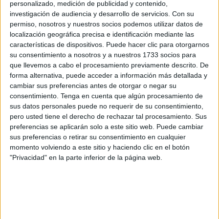
personalizado, medición de publicidad y contenido,
investigación de audiencia y desarrollo de servicios.
Con su
Como medida de precaución, las autoridades han
permiso, nosotros y nuestros socios podemos utilizar datos de
ordenado la retirada de diferentes productos distribuidos
localización geográfica precisa e identificación mediante las
en varias comunidades autónomas y recomiendan a los
características de dispositivos. Puede hacer clic para otorgarnos
su consentimiento a nosotros y a nuestros 1733 socios para
consumidores que no los consuman si los tienen en sus
que llevemos a cabo el procesamiento previamente descrito. De
domicilios.
forma alternativa, puede acceder a información más detallada y
cambiar sus preferencias antes de otorgar o negar su
La notificación ha sido comunicada a través del
Sistema
consentimiento.
Tenga en cuenta que algún procesamiento de
Coordinado de Intercambio Rápido de Información
sus datos personales puede no requerir de su consentimiento,
(SCIRI)
tras ser trasladada por las autoridades sanitarias
pero usted tiene el derecho de rechazar tal procesamiento. Sus
preferencias se aplicarán solo a este sitio web. Puede cambiar
de Aragón.
sus preferencias o retirar su consentimiento en cualquier
momento volviendo a este sitio y haciendo clic en el botón
Las marcas afectadas por la alerta
"Privacidad" en la parte inferior de la página web.
Según la información facilitada por la AESAN, la retirada
afecta a quesos comercializados bajo las siguientes
marcas: