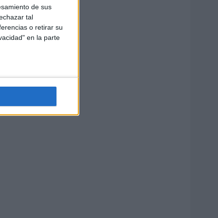
esamiento de sus
echazar tal
erencias o retirar su
vacidad" en la parte