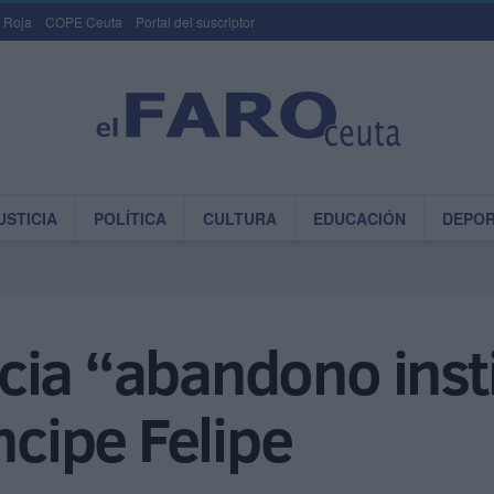
 Roja
COPE Ceuta
Portal del suscriptor
USTICIA
POLÍTICA
CULTURA
EDUCACIÓN
DEPO
cia “abandono insti
ncipe Felipe