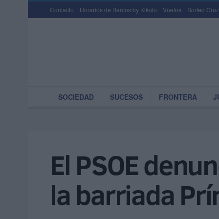
Contacto
Horarios de Barcos by Kikoto
Vuelos
Sorteo Cruz
SOCIEDAD
SUCESOS
FRONTERA
J
El PSOE denun
la barriada Prí