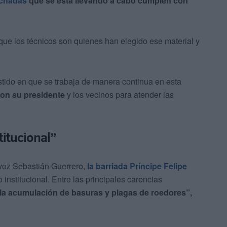
achadas
que se está llevando a cabo cumplen con
ue los técnicos son quienes han elegido ese material y
tido en que se trabaja de manera continua en esta
on su presidente
y los vecinos para atender las
itucional”
voz Sebastián Guerrero,
la barriada Príncipe Felipe
nstitucional. Entre las principales carencias
, la acumulación de basuras y plagas de roedores”,