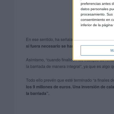
preferencias antes d
datos personales pue
procesamiento. Sus p
consentimiento en cu
inferior de la página
En ese sentido, ha señalado que
la limpieza y 
si fuera necesario se harían más”.
M
Asimismo, “cuando finalicen los trabajos de reha
la barriada de manera integral”, ya que es algo 
Todo ello prevén que esté terminado “a finales 
los 9 millones de euros. Una inversión de cal
la barriada”.