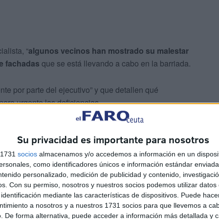
alista, “
algunos vecinos han mostrado su malestar
 de fachadas
que se está llevando a cabo en la barriada.
te por parte del ejecutivo” y que detallen qué
era urgente las deficiencias.
 los materiales utilizados en esta intervención cumplen
Su privacidad es importante para nosotros
e pruebas contra el fuego.
s 1731
socios
almacenamos y/o accedemos a información en un disposit
sonales, como identificadores únicos e información estándar enviada 
cal
ntenido personalizado, medición de publicidad y contenido, investigaci
os.
Con su permiso, nosotros y nuestros socios podemos utilizar datos 
identificación mediante las características de dispositivos. Puede hacer
rgado de responder a esta interpelación, asegurando que
ntimiento a nosotros y a nuestros 1731 socios para que llevemos a ca
a.
. De forma alternativa, puede acceder a información más detallada y 