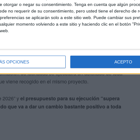
e otorgar o negar su consentimiento.
Tenga en cuenta que algún proc
de no requerir de su consentimiento, pero usted tiene el derecho de r
referencias se aplicarán solo a este sitio web. Puede cambiar sus pref
alquier momento volviendo a este sitio y haciendo clic en el botón "Pri
 web.
el control de plagas se “realizan de manera continúa y
ÁS OPCIONES
ACEPTO
bilitación de fachadas se ejecutará un asfaltado de toda
que viene recogido en el mismo proyecto.
de 2026” y
el presupuesto para su ejecución “supera
ado que va a dar un cambio bastante positivo a toda