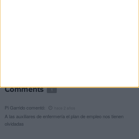
El Colegio de Médicos pide a Mónica
García medidas urgentes ante la
"catástrofe asistencial" en Ceuta
HACE 3 DÍAS
La Ciudad abre la puerta a que sus
empleados públicos puedan ocupar
plazas vacantes de la UNED
HACE 3 DÍAS
Comments
1
Pi Garrido
comentó:
hace 2 años
A las auxiliares de enfermería el plan de empleo nos tienen
olvidadas