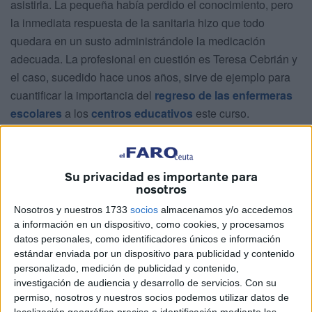
asistirla. La pequeña había perdido el conocimiento, pero
la inmediata respuesta de la sanitaria hizo que todo
quedara en un susto administrándole la medicación
adecuada. La profesional en cuestión es Teresa Cebrián y
el caso, sucedido hace unos años, sirve de ejemplo para
cuantificar la importancia del
regreso de las enfermeras
escolares
a los
centros educativos
este curso.
Actualmente, Teresa trabaja en el
Hospital Universitario
de Ceuta
, pero durante un tiempo fue enfermera escolar
a
Su privacidad es importante para
través del Plan de Empleo
. Con mirada crítica muestra su
nosotros
malestar ante el hecho de que las enfermeras escolares se
Nosotros y nuestros 1733
socios
almacenamos y/o accedemos
doten por medio de un plan de empleo, considerando que
a información en un dispositivo, como cookies, y procesamos
lo apropiado sería que estas profesionales formasen parte
datos personales, como identificadores únicos e información
del personal del colegio.
estándar enviada por un dispositivo para publicidad y contenido
personalizado, medición de publicidad y contenido,
Desde la experiencia, asegura que es inagotable la lista
investigación de audiencia y desarrollo de servicios.
Con su
de beneficios que aporta a un centro educativo el tener su
permiso, nosotros y nuestros socios podemos utilizar datos de
localización geográfica precisa e identificación mediante las