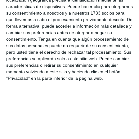
enfermera: “Si la enfermera escolar estuviera en su colegio
características de dispositivos. Puede hacer clic para otorgarnos
de manera fija podría llevar el seguimiento del ‘niño sano’
su consentimiento a nosotros y a nuestros 1733 socios para
o hacer las vacunaciones, entre otras muchas cosas”,
que llevemos a cabo el procesamiento previamente descrito. De
señala.
forma alternativa, puede acceder a información más detallada y
cambiar sus preferencias antes de otorgar o negar su
consentimiento.
Tenga en cuenta que algún procesamiento de
"Las enfermeras escolares
sus datos personales puede no requerir de su consentimiento,
regresan este curso a las
pero usted tiene el derecho de rechazar tal procesamiento. Sus
preferencias se aplicarán solo a este sitio web. Puede cambiar
aulas de Ceuta a través del
sus preferencias o retirar su consentimiento en cualquier
momento volviendo a este sitio y haciendo clic en el botón
Plan de Empleo de la
"Privacidad" en la parte inferior de la página web.
Ciudad"
Cebrián fue enfermera escolar en el ‘Juan Morejón’ y el
‘Ciudad de Ceuta’. La proximidad de estos centros hacía
que pudiera atenderlos sin problema, acudiendo a la
llamada de socorro del alumnado cuando era necesario.
Su curso fue el de 2020-2021, tiempo de pandemia. La