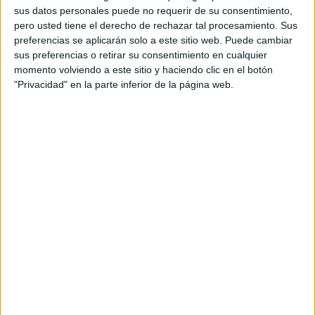
formación sindical apuntan que en la actualidad, el
sus datos personales puede no requerir de su consentimiento,
pero usted tiene el derecho de rechazar tal procesamiento. Sus
Colegio de la Inmaculada
solo dispone de enfermería
preferencias se aplicarán solo a este sitio web. Puede cambiar
escolar dos días a la semana
, “una situación que, para el
sus preferencias o retirar su consentimiento en cualquier
sindicato, evidencia la precariedad del servicio”.
momento volviendo a este sitio y haciendo clic en el botón
"Privacidad" en la parte inferior de la página web.
“La única forma de prestar un servicio real, de calidad,
organizado y eficiente es garantizar la
presencia diaria de
un enfermero o enfermera escolar
en cada centro
educativo. Solo así se asegura la tranquilidad del
alumnado, profesorado y familias”, señala Elisabeth
Muñoz.