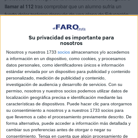
llamar al 112
tras comprobar que un alumno sufría un
fuerte dolor torácico después de una clase de Educación
Física.
Asimismo, continúan explicando que “ante la falta de
Su privacidad es importante para
nosotros
personal sanitario en el centro, el equipo docente tuvo que
esperar la llegada del 061
, que finalmente trasladó al
Nosotros y nuestros 1733
socios
almacenamos y/o accedemos
alumno al Servicio de Urgencias, donde fue atendido por
a información en un dispositivo, como cookies, y procesamos
datos personales, como identificadores únicos e información
el personal de críticos”.
estándar enviada por un dispositivo para publicidad y contenido
personalizado, medición de publicidad y contenido,
El sindicato continúa explicando que “afortunadamente,
investigación de audiencia y desarrollo de servicios.
Con su
todo quedó en un susto
, pero desde Satse subrayan que
permiso, nosotros y nuestros socios podemos utilizar datos de
este episodio podría haberse evitado de contar con la
localización geográfica precisa e identificación mediante las
enfermera escolar en el colegio durante toda la jornada”.
características de dispositivos. Puede hacer clic para otorgarnos
su consentimiento a nosotros y a nuestros 1733 socios para
que llevemos a cabo el procesamiento previamente descrito. De
Enfermera dos días en semana
forma alternativa, puede acceder a información más detallada y
cambiar sus preferencias antes de otorgar o negar su
En cuanto a la figura de una enfermera escolar, desde la
consentimiento.
Tenga en cuenta que algún procesamiento de