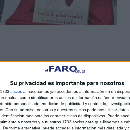
mio
entregado por el presidente de la entidad, Basilio
conozcan tu trabajo en una labor como esta.
Su privacidad es importante para nosotros
s 1733
socios
almacenamos y/o accedemos a información en un disposit
io se ha celebrado el sorteo de una cesta de productos
sonales, como identificadores únicos e información estándar enviada 
e le ha tocado a Reduan MJ.
ntenido personalizado, medición de publicidad y contenido, investigaci
os.
Con su permiso, nosotros y nuestros socios podemos utilizar datos 
identificación mediante las características de dispositivos. Puede hacer
ntimiento a nosotros y a nuestros 1733 socios para que llevemos a ca
. De forma alternativa, puede acceder a información más detallada y 