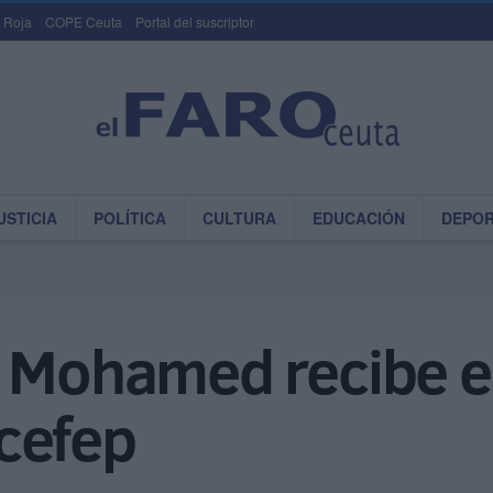
 Roja
COPE Ceuta
Portal del suscriptor
USTICIA
POLÍTICA
CULTURA
EDUCACIÓN
DEPO
i Mohamed recibe e
cefep