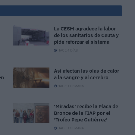
La CESM agradece la labor
de los sanitarios de Ceuta y
pide reforzar el sistema
HACE 4 DÍAS
Así afectan las olas de calor
en
a la sangre y al cerebro
HACE 1 SEMANA
‘Miradas’ recibe la Placa de
s
Bronce de la FIAP por el
‘Trofeo Pepe Gutiérrez’
HACE 1 SEMANA