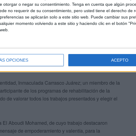
e otorgar o negar su consentimiento.
Tenga en cuenta que algún proc
de no requerir de su consentimiento, pero usted tiene el derecho de r
referencias se aplicarán solo a este sitio web. Puede cambiar sus pref
teles que organiza
Acefep
y ha contado con un total de 73
alquier momento volviendo a este sitio y haciendo clic en el botón "Pri
es un concurso muy consolidado.
 web.
ÁS OPCIONES
ACEPTO
a entidad, Inmaculada Carrasco Juárez; un miembro de la
rticipante de los programas de rehabilitación de la
o de valorar todos los trabajos presentados y elegir el
ara El Aboudi Mohamed, de cuyo trabajo destacaron
 mensaje de empoderamiento y valentía, para la