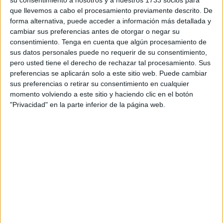
que llevemos a cabo el procesamiento previamente descrito. De
Pero tras su finalización, hace poco más de un año, el
forma alternativa, puede acceder a información más detallada y
cambiar sus preferencias antes de otorgar o negar su
programa impulsado por Sanidad no volvió a ponerse en
consentimiento.
Tenga en cuenta que algún procesamiento de
marcha, con el consiguiente incremento de animales
sus datos personales puede no requerir de su consentimiento,
callejeros, algunos de ellos residentes en las colonias
pero usted tiene el derecho de rechazar tal procesamiento. Sus
controladas por dicha consejería.
preferencias se aplicarán solo a este sitio web. Puede cambiar
sus preferencias o retirar su consentimiento en cualquier
Los nuevos requisitos a
momento volviendo a este sitio y haciendo clic en el botón
"Privacidad" en la parte inferior de la página web.
cumplimentar en la tramitación
de cualquier contrato retrasarán
el inicio de la TNR, aunque desde
Sanidad indican que “será en
breve”
Aunque aún no se ha concretado la partida económica,
todo parece indicar que la cantidad será idéntica al
anterior programa, sobre los 30.000 euros, lo que sí se