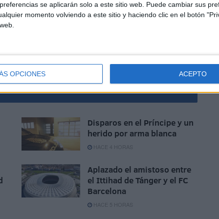
referencias se aplicarán solo a este sitio web. Puede cambiar sus pref
alquier momento volviendo a este sitio y haciendo clic en el botón "Pri
 web.
ÁS OPCIONES
ACEPTO
Disparos en el Príncipe y un
herido por arma blanca
HACE 4 HORAS
Aplazado el amistoso entre
d
el Ittihad de Tánger y el FC
Barcelona
HACE 5 HORAS