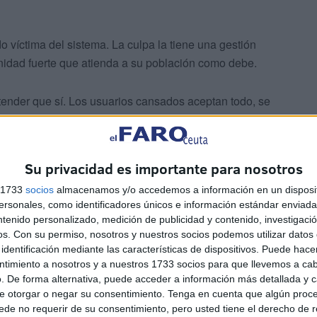
o víctima del sistema. La culpa la tiene una gestión
anidad fuerte que atienda a su población como debe.
tender que sí. Los usuarios cansados aceptan todo, se
Su privacidad es importante para nosotros
s 1733
socios
almacenamos y/o accedemos a información en un disposit
sonales, como identificadores únicos e información estándar enviada 
ntenido personalizado, medición de publicidad y contenido, investigaci
 terminará muriendo en el camino. Al menos ha logrado
os.
Con su permiso, nosotros y nuestros socios podemos utilizar datos 
, que se cuente que no todo va bien. En el momento en
identificación mediante las características de dispositivos. Puede hacer
 cayendo en las redes de quienes están intentando matar
ntimiento a nosotros y a nuestros 1733 socios para que llevemos a ca
. De forma alternativa, puede acceder a información más detallada y 
más firmes defensores.
e otorgar o negar su consentimiento.
Tenga en cuenta que algún proc
de no requerir de su consentimiento, pero usted tiene el derecho de r