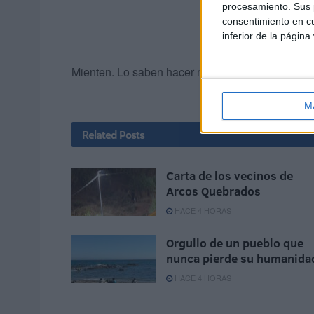
procesamiento. Sus p
consentimiento en cu
inferior de la página
Mienten. Lo saben hacer muy bien.
M
Related
Posts
Carta de los vecinos de
Arcos Quebrados
HACE 4 HORAS
Orgullo de un pueblo que
nunca pierde su humanida
HACE 4 HORAS