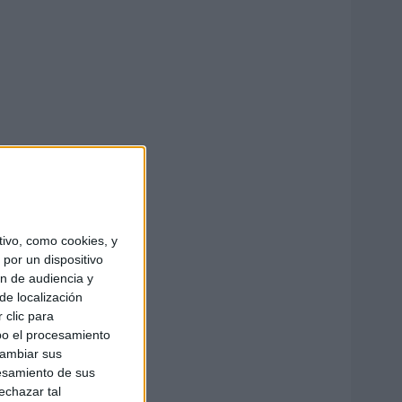
ivo, como cookies, y
por un dispositivo
ón de audiencia y
de localización
 clic para
bo el procesamiento
cambiar sus
esamiento de sus
echazar tal