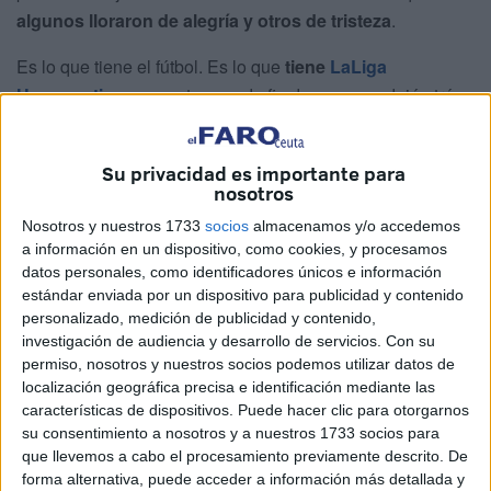
algunos lloraron de alegría y otros de tristeza
.
Es lo que tiene el fútbol. Es lo que
tiene
LaLiga
Hypermotion
que, este pasado fin de semana, dejó atrás
la penúltima jornada, la
fecha 41 del calendario
competitivo
. La noticia de cabecera fue el
ascenso del
Su privacidad es importante para
RC Deportivo de la Coruña
. Un histórico del fútbol
nosotros
español que volverá la próxima temporad a Primera
Nosotros y nuestros 1733
socios
almacenamos y/o accedemos
División. 0-2 le ganó al Real Valladolid con un doblete de
a información en un dispositivo, como cookies, y procesamos
Bil Nsongo en el José Zorrilla. Los pucelanos, al menos,
datos personales, como identificadores únicos e información
respiraron aliviados con su equipo ya salvado en el
estándar enviada por un dispositivo para publicidad y contenido
personalizado, medición de publicidad y contenido,
decimosexto puesto de la tabla.
investigación de audiencia y desarrollo de servicios.
Con su
permiso, nosotros y nuestros socios podemos utilizar datos de
localización geográfica precisa e identificación mediante las
características de dispositivos. Puede hacer clic para otorgarnos
su consentimiento a nosotros y a nuestros 1733 socios para
que llevemos a cabo el procesamiento previamente descrito. De
forma alternativa, puede acceder a información más detallada y