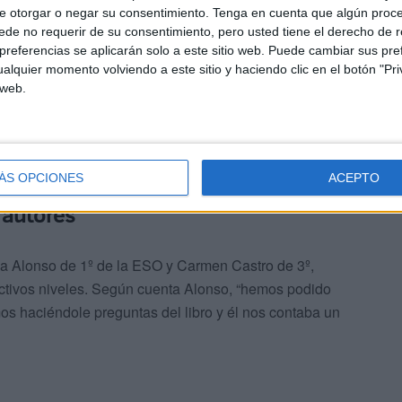
e otorgar o negar su consentimiento.
Tenga en cuenta que algún proc
de no requerir de su consentimiento, pero usted tiene el derecho de r
referencias se aplicarán solo a este sitio web. Puede cambiar sus pref
endamos más palabras y cosas que no sabíamos”, añaden
alquier momento volviendo a este sitio y haciendo clic en el botón "Pri
 web.
l nivel 1 y pudo vivir la experiencia de hablar con Isabel
y contenta de poder hablar con los autores”.
ÁS OPCIONES
ACEPTO
 autores
ia Alonso de 1º de la ESO y Carmen Castro de 3º,
ectivos niveles. Según cuenta Alonso, “hemos podido
mos haciéndole preguntas del libro y él nos contaba un