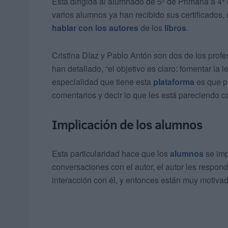
Está dirigida al alumnado de 5º de Primaria a 4º 
varios alumnos ya han recibido sus certificados,
hablar con los autores
de los
libros
.
Cristina Díaz y Pablo Antón son dos de los prof
han detallado, “el objetivo es claro: fomentar la l
especialidad que tiene esta
plataforma
es que pu
comentarios y decir lo que les está pareciendo ca
Implicación de los alumnos
Esta particularidad hace que los
alumnos
se imp
conversaciones con el autor, el autor les respond
interacción con él, y entonces están muy motivado