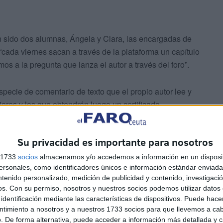
an sido dos alumnas, Ángela y Clara, las encargadas de
“cada viernes sacan a través de la plataforma un capítulo
os a la pregunta que lanza el autor a través del foro”.
pecie de comentario de texto que el propio autor lee y
ores y los que obtendrán luego un certificado.
 foro
Su privacidad es importante para nosotros
s 1733
socios
almacenamos y/o accedemos a información en un disposit
 tuvieras que hacer una galleta o bollo de sabor extraño
sonales, como identificadores únicos e información estándar enviada 
su repuesta.
ntenido personalizado, medición de publicidad y contenido, investigaci
os.
Con su permiso, nosotros y nuestros socios podemos utilizar datos 
identificación mediante las características de dispositivos. Puede hacer
ntimiento a nosotros y a nuestros 1733 socios para que llevemos a ca
. De forma alternativa, puede acceder a información más detallada y 