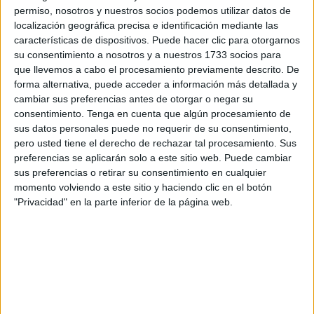
permiso, nosotros y nuestros socios podemos utilizar datos de
La intervención, la única de esta madrugada para la Atria,
localización geográfica precisa e identificación mediante las
características de dispositivos. Puede hacer clic para otorgarnos
se llevó a cabo en las inmediaciones del
puerto
y los
su consentimiento a nosotros y a nuestros 1733 socios para
menores fueron desembarcados en el
muelle España
.
que llevemos a cabo el procesamiento previamente descrito. De
forma alternativa, puede acceder a información más detallada y
La Atria fue activada para dar con el grupo y proceder a
cambiar sus preferencias antes de otorgar o negar su
asegurar su integridad física con el fin de trasladarlos
consentimiento.
Tenga en cuenta que algún procesamiento de
hasta su base fija en nuestra ciudad. Se sospecha que el
sus datos personales puede no requerir de su consentimiento,
pero usted tiene el derecho de rechazar tal procesamiento. Sus
grupo había salido desde Ceuta, es decir, eran menores
preferencias se aplicarán solo a este sitio web. Puede cambiar
que querían abandonar nuestra ciudad en dirección a la
sus preferencias o retirar su consentimiento en cualquier
Península.
momento volviendo a este sitio y haciendo clic en el botón
"Privacidad" en la parte inferior de la página web.
Tras coordinar su rescate, se comunicó al área de Menores
el trabajo desempeñado para que pase a reconocer al
grupo cerciorándose si eran algunos de los acogidos en
los distintos recursos que tiene activados la Ciudad
Autónoma.