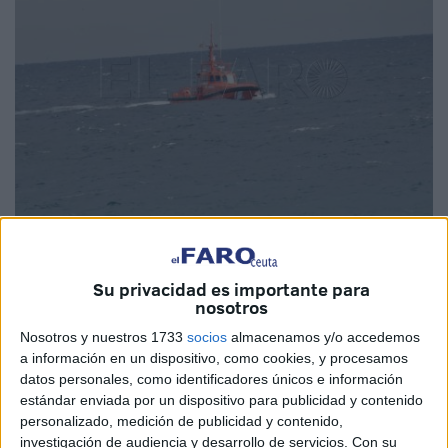
Imagen de archivo
Su privacidad es importante para
nosotros
Nosotros y nuestros 1733
socios
almacenamos y/o accedemos
La unidad Atria de
Salvamento Marítimo
, con base en
a información en un dispositivo, como cookies, y procesamos
Ceuta, ha rescatado esta madrugada a 7
menores
datos personales, como identificadores únicos e información
marroquíes a bordo de una embarcación neumática. El
estándar enviada por un dispositivo para publicidad y contenido
servicio tuvo lugar a las 3:35 horas, tal y como ha
personalizado, medición de publicidad y contenido,
explicado a El Faro la central de Salvamento Marítimo.
investigación de audiencia y desarrollo de servicios.
Con su