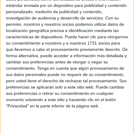
estándar enviada por un dispositivo para publicidad y contenido
cargos de la Administración General del Estado en la
personalizado, medición de publicidad y contenido,
ciudad: Yolanda Rodríguez, José Simón, Diego Martínez...
investigación de audiencia y desarrollo de servicios.
Con su
permiso, nosotros y nuestros socios podemos utilizar datos de
Ante una sala abarrotada de público, María Sánchez Miaja
localización geográfica precisa e identificación mediante las
ha sido la encargada de dar la bienvenida a todos los
características de dispositivos. Puede hacer clic para otorgarnos
asistentes que se han acercado hasta el lugar para
su consentimiento a nosotros y a nuestros 1731 socios para
presenciar la entrega de este premio que tendría que
que llevemos a cabo el procesamiento previamente descrito. De
forma alternativa, puede acceder a información más detallada y
haber tenido lugar el pasado 15 de noviembre, algo que no
cambiar sus preferencias antes de otorgar o negar su
pudo ser posible por motivos de salud. Aún así, “lo
consentimiento.
Tenga en cuenta que algún procesamiento de
hacemos con la misma ilusión”, ha asegurado.
sus datos personales puede no requerir de su consentimiento,
pero usted tiene el derecho de rechazar tal procesamiento. Sus
Seguidamente se ha puesto tras el atril Mayte Arrabal, la
preferencias se aplicarán solo a este sitio web. Puede cambiar
encargada de leer unas palabras escritas por Alicia, nieta
sus preferencias o retirar su consentimiento en cualquier
momento volviendo a este sitio y haciendo clic en el botón
de María Miaja. Con ellas quería recordar y homenajear a
"Privacidad" en la parte inferior de la página web.
su abuela, que el pasado 2021 cumpliría 100 años, así
como los valores progresistas que defendía “los 365 días
del año”.