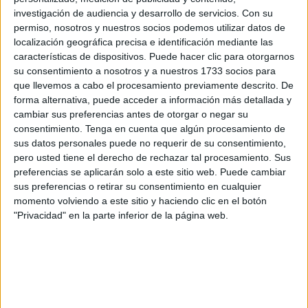
mujeres,
prácticamente adolescentes.
investigación de audiencia y desarrollo de servicios.
Con su
permiso, nosotros y nuestros socios podemos utilizar datos de
Este miércoles, varios jóvenes magrebíes se echaron al
localización geográfica precisa e identificación mediante las
mar para intentar cruzar a Ceuta desde Marruecos. Es la
características de dispositivos. Puede hacer clic para otorgarnos
tónica que se repite ya a diario, tanto que estas situaciones
su consentimiento a nosotros y a nuestros 1733 socios para
terminan siendo una costumbre, una rutina, aunque no lo
que llevemos a cabo el procesamiento previamente descrito. De
forma alternativa, puede acceder a información más detallada y
debiera ser.
cambiar sus preferencias antes de otorgar o negar su
consentimiento.
Tenga en cuenta que algún procesamiento de
La Guardia Civil ha ido marcando este miércoles las
sus datos personales puede no requerir de su consentimiento,
zonas
en donde veía a los inmigrantes en el mar, que eran
pero usted tiene el derecho de rechazar tal procesamiento. Sus
posteriormente recogidos por la
Marina Real de
preferencias se aplicarán solo a este sitio web. Puede cambiar
Marruecos
.
sus preferencias o retirar su consentimiento en cualquier
momento volviendo a este sitio y haciendo clic en el botón
Al aproximarlos a los arenales, se pudo apreciar cómo
"Privacidad" en la parte inferior de la página web.
varias de las personas del grupo
eran chicas.
Son identificadas e incluso fotografiadas. En muchas
ocasiones sus familias no se enteran de que han sido
interceptadas hasta días después.