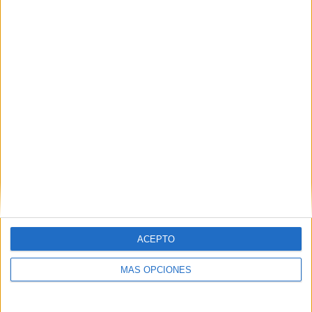
carencias de recursos de la propia Guardia Civil
a nivel
de personal y embarcaciones.
No se atiende la necesidad de resolver en el ámbito
diplomático esta repetición en los pases, ni siquiera la cifra
de
40 muertes en este 2025
provoca cambios
.
Y esos son los fallecidos en la ruta de Ceuta, en
Marruecos dar con esa cifra es un imposible.
ACEPTO
MÁS OPCIONES