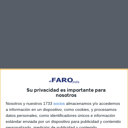
Imágenes: Joaquín Viera
Su privacidad es importante para
nosotros
Nosotros y nuestros 1733
socios
almacenamos y/o accedemos
Huyen sin freno. Cada vez son más. Lo que antes
a información en un dispositivo, como cookies, y procesamos
resultaba anecdótico ahora es una
constante en los
datos personales, como identificadores únicos e información
estándar enviada por un dispositivo para publicidad y contenido
movimientos migratorios
:
el protagonismo lo tienen las
personalizado, medición de publicidad y contenido,