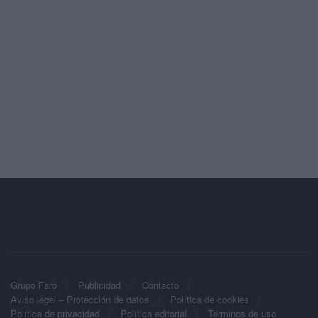
Grupo Faro
Publicidad
Contacto
Aviso legal – Protección de datos
Política de cookies
Política de privacidad
Política editorial
Términos de uso