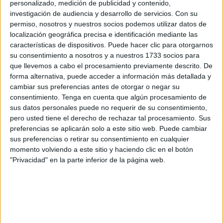
personalizado, medición de publicidad y contenido,
investigación de audiencia y desarrollo de servicios.
Con su
La historia de B.S., nacido en Marruecos el año 2006, la
permiso, nosotros y nuestros socios podemos utilizar datos de
escribió de otra manera ante el fiscal de
menores
,
localización geográfica precisa e identificación mediante las
quitándole 365 días a su edad real.
características de dispositivos. Puede hacer clic para otorgarnos
su consentimiento a nosotros y a nuestros 1733 socios para
Así, cuando el 12 de septiembre de 2024 fue presentado
que llevemos a cabo el procesamiento previamente descrito. De
forma alternativa, puede acceder a información más detallada y
ante la Fiscalía, declaró haber nacido en mayo de 2007.
cambiar sus preferencias antes de otorgar o negar su
No era verdad
, pero coló hasta que la Jefatura Superior
consentimiento.
Tenga en cuenta que algún procesamiento de
de Policía alertó del
falso menor
.
sus datos personales puede no requerir de su consentimiento,
pero usted tiene el derecho de rechazar tal procesamiento. Sus
Dijo no tener documentos que
preferencias se aplicarán solo a este sitio web. Puede cambiar
sus preferencias o retirar su consentimiento en cualquier
constatasen su edad
momento volviendo a este sitio y haciendo clic en el botón
"Privacidad" en la parte inferior de la página web.
Negó que tuviera algún tipo de
documentación pública u
oficial
que acreditase su edad verdadera para así obtener
todas las prestaciones de tipo económico y administrativas
que la legislación española otorga a los
menores de edad