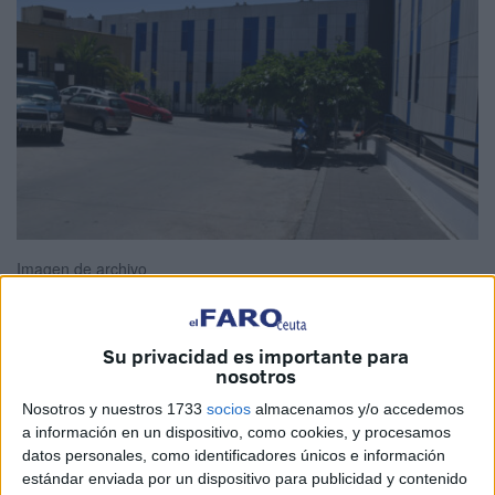
Imagen de archivo
Su privacidad es importante para
nosotros
Engañó al sistema
, hasta que el sistema lo cazó. Ahora
se tendrá que enfrentar a un
juicio por delito de estafa
.
Nosotros y nuestros 1733
socios
almacenamos y/o accedemos
Esta es la
historia de un marroquí
que al llegar a Ceuta
a información en un dispositivo, como cookies, y procesamos
datos personales, como identificadores únicos e información
manifestó ser menor de edad, cuando en el fondo ya
estándar enviada por un dispositivo para publicidad y contenido
tenía los 18 años cumplidos.