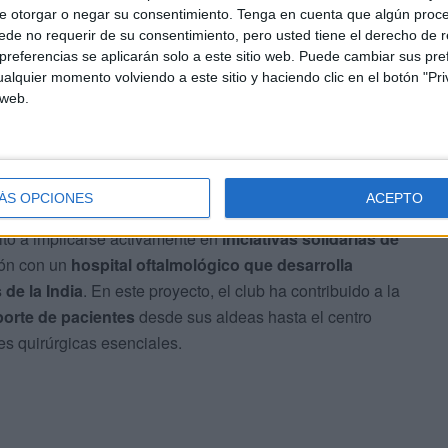
bros de distintas comunidades.
e otorgar o negar su consentimiento.
Tenga en cuenta que algún proc
de no requerir de su consentimiento, pero usted tiene el derecho de r
referencias se aplicarán solo a este sitio web. Puede cambiar sus pref
alquier momento volviendo a este sitio y haciendo clic en el botón "Pri
 web.
ÁS OPCIONES
ACEPTO
to a implicarse activamente en
iniciativas solidarias de
ión con un
hospital oftalmológico que desarrolla
de la India
. En este proyecto, el club ha contribuido a la
porte de pacientes
desde sus aldeas hasta el centro
nes quirúrgicas esenciales.