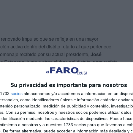
n renovado impulso que se refleja en una mayor
ción activa dentro del distrito rotario al que pertenece.
omenaje recibido por su actual presidente,
José
e Estepona, junto a otros clubes del distrito, para recibir
l movimiento rotario
.
Su privacidad es importante para nosotros
s 1733
socios
almacenamos y/o accedemos a información en un disposit
sonales, como identificadores únicos e información estándar enviada 
etapa ha sido la
reanudación de los encuentros entre
ntenido personalizado, medición de publicidad y contenido, investigaci
 que agrupan a Ceuta, Tánger y Gibraltar. Estas reuniones
os.
Con su permiso, nosotros y nuestros socios podemos utilizar datos 
no que también permiten el desarrollo de
proyectos
identificación mediante las características de dispositivos. Puede hacer
ntimiento a nosotros y a nuestros 1733 socios para que llevemos a ca
antes. Además, fomentan la convivencia, el intercambio
. De forma alternativa, puede acceder a información más detallada y 