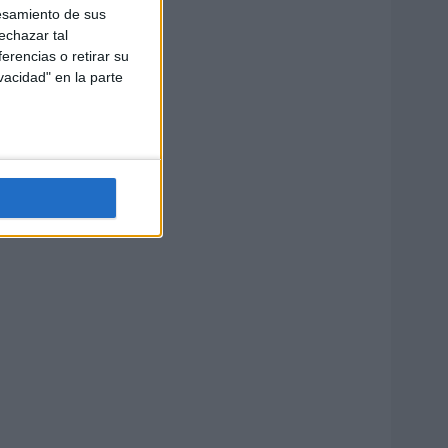
esamiento de sus
echazar tal
erencias o retirar su
vacidad" en la parte