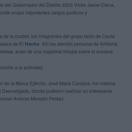
 del Gobernador del Distrito 2203 Víctor Javier Elena,
nde ocupó importantes cargos políticos y
s de la ciudad, los integrantes del grupo tanto de Ceuta
taleza de El
Hacho
. Allí les atendió personal de Artillería
reras, autor de una magistral trilogía sobre el enclave.
roche a la actividad.
e la Marca Ejército, José María Campos, los rotarios
el Desnarigado, donde pudieron realizar un interesante
coronel Antonio Morejón Peláez.