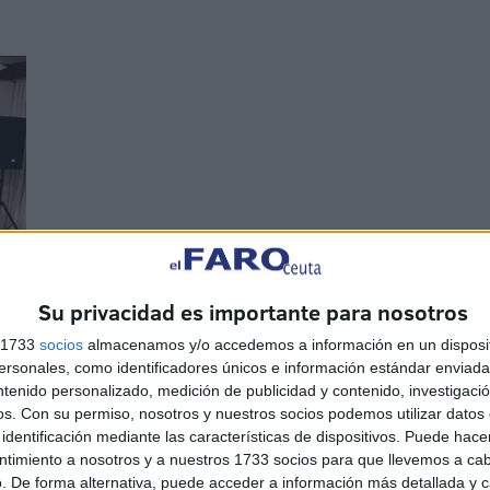
Su privacidad es importante para nosotros
s 1733
socios
almacenamos y/o accedemos a información en un disposit
sonales, como identificadores únicos e información estándar enviada 
ntenido personalizado, medición de publicidad y contenido, investigaci
ión del Rotary Club de Ceuta, tuvo lugar una cena de gala
os.
Con su permiso, nosotros y nuestros socios podemos utilizar datos 
del citado Gobernador, Rafael Herrero, uno los fundadores
identificación mediante las características de dispositivos. Puede hacer
esposa.
ntimiento a nosotros y a nuestros 1733 socios para que llevemos a ca
. De forma alternativa, puede acceder a información más detallada y 