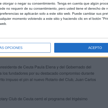
e otorgar o negar su consentimiento.
Tenga en cuenta que algún proc
nes al piano de Antonia Díaz, esposa de uno de los
de no requerir de su consentimiento, pero usted tiene el derecho de r
rajas, también deslumbró compañada al saxo por
referencias se aplicarán solo a este sitio web. Puede cambiar sus pref
el Conservatorio de Música que, con tan solo 10 años,
alquier momento volviendo a este sitio y haciendo clic en el botón "Pri
 web.
ación.
ÁS OPCIONES
ACEPTO
presidenta de Ceuta Paula Elena y del Gobernado del
o a los fundadores por su destacado compromiso durante
rito impuso el pin al nuevo Rotario del Club, Juan Carlos
otary Club de Ceuta cerró el programa del trigésimo