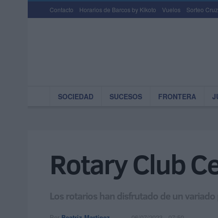
Contacto
Horarios de Barcos by Kikoto
Vuelos
Sorteo Cruz
SOCIEDAD
SUCESOS
FRONTERA
J
Rotary Club Ce
Los rotarios han disfrutado de un variado
Por
Beatriz Martínez
06/07/2023 - 07:50