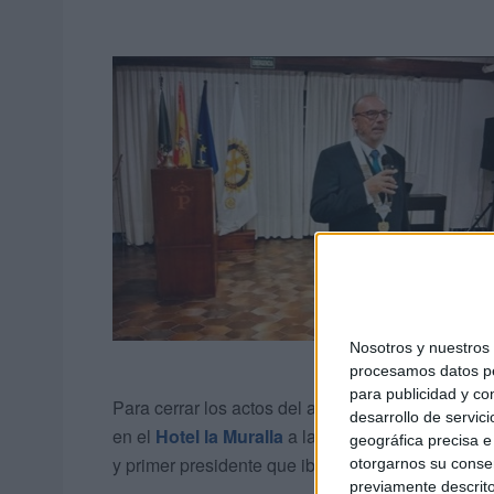
Nosotros y nuestro
procesamos datos per
para publicidad y co
Para cerrar los actos del aniversario de la creac
desarrollo de servici
en el
Hotel la Muralla
a la que asistió, además 
geográfica precisa e 
y primer presidente que iba acompañado de su 
otorgarnos su conse
previamente descrito