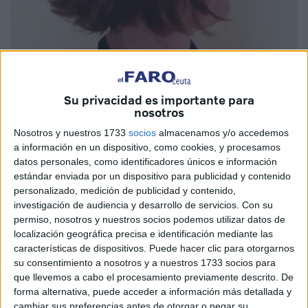
Imagen cedida
Su privacidad es importante para
nosotros
Nosotros y nuestros 1733
socios
almacenamos y/o accedemos
a información en un dispositivo, como cookies, y procesamos
Ignoro si, como repiten los humoristas, es más fácil hacer
datos personales, como identificadores únicos e información
llorar que hacer reír, pero sí me atrevo a afirmar que, para
estándar enviada por un dispositivo para publicidad y contenido
que un texto oral o escrito sea literario no es suficiente con
personalizado, medición de publicidad y contenido,
investigación de audiencia y desarrollo de servicios.
Con su
que provoque la risa. Recordaría algunas obras clásicas
permiso, nosotros y nuestros socios podemos utilizar datos de
como, por ejemplo, Gargantúa y Pantagruel, de Rabelais,
localización geográfica precisa e identificación mediante las
una parodia contra el dogmatismo, o El Quijote que, como
características de dispositivos. Puede hacer clic para otorgarnos
es sabido, es una caricatura de las historias de los libros
su consentimiento a nosotros y a nuestros 1733 socios para
de caballerías. En sus relatos orales y escritos –que
que llevemos a cabo el procesamiento previamente descrito. De
forma alternativa, puede acceder a información más detallada y
también son denuncias amables de la seriedad postiza y
cambiar sus preferencias antes de otorgar o negar su