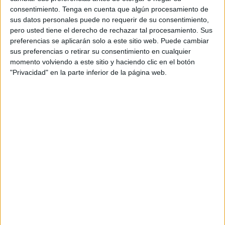
solemne- Rosario nos muestra su habilidad para usar los
consentimiento.
Tenga en cuenta que algún procesamiento de
procedimientos literarios aplicados por los autores citados
sus datos personales puede no requerir de su consentimiento,
y, también, por escritores ingleses durante el siglo XVII,
pero usted tiene el derecho de rechazar tal procesamiento. Sus
preferencias se aplicarán solo a este sitio web. Puede cambiar
franceses y alemanes durante el XVIII y XIX, y españoles
sus preferencias o retirar su consentimiento en cualquier
durante el siglo XX.
momento volviendo a este sitio y haciendo clic en el botón
"Privacidad" en la parte inferior de la página web.
Yayo, al tratar los asuntos en clave de humor, los
desdramatiza y nos descubre la irracionalidad, la vaciedad
o la frivolidad de algunos de nuestros comportamientos
convencionales actuales que, aunque parecen que son
serios, a veces son hábitos sin importancia o costumbres
vacías de significados. Sus relatos, en apariencias frívolos,
poseen un notable poder social y una importante lucidez
desmitificadora porque empequeñecen el volumen de los
episodios, desinflan las hinchazones de algunos
personajes y restablecen las dimensiones reales de
sucesos banales que, ingenuamente, juzgábamos como
trascendentales.