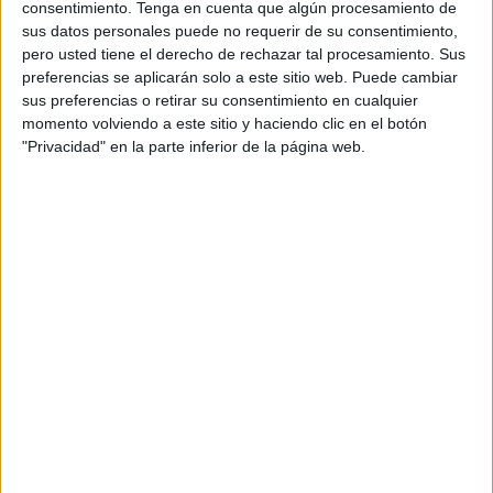
con el público. En este concierto en el
Casino
, la banda
consentimiento.
Tenga en cuenta que algún procesamiento de
sus datos personales puede no requerir de su consentimiento,
repasará los grandes himnos de su carrera, incluirá
pero usted tiene el derecho de rechazar tal procesamiento. Sus
canciones emblemáticas de sus discos anteriores y
preferencias se aplicarán solo a este sitio web. Puede cambiar
presentará nuevos temas que reflejan la madurez musical
sus preferencias o retirar su consentimiento en cualquier
y la evolución de su sonido. El público del
Casino
podrá
momento volviendo a este sitio y haciendo clic en el botón
"Privacidad" en la parte inferior de la página web.
disfrutar de un viaje sonoro que combinará nostalgia y
actualidad, con esa mezcla explosiva que caracteriza a
Espiral.
Referente de ocio y cultura