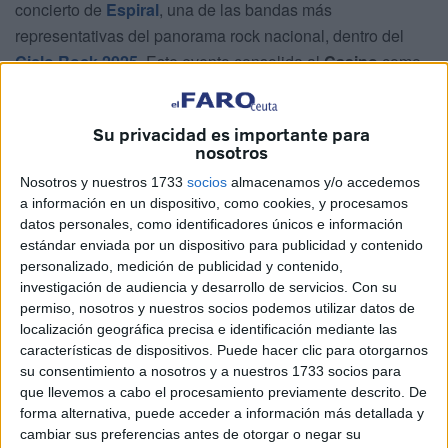
concierto de
Espiral
, una de las bandas más
representativas del panorama rock nacional, dentro del
Ciclo Rock 2025
. Este evento consolida al
Casino
como
uno de los espacios culturales más dinámicos y
comprometidos con la música en vivo en la ciudad
Su privacidad es importante para
autónoma.
nosotros
A través del
Ciclo Rock 2025
, el
Casino de Ceuta
Nosotros y nuestros 1733
socios
almacenamos y/o accedemos
a información en un dispositivo, como cookies, y procesamos
apuesta una vez más por acercar al público ceutí
datos personales, como identificadores únicos e información
propuestas musicales de calidad, con un programa que
estándar enviada por un dispositivo para publicidad y contenido
combina
talento, emoción y fuerza escénica
. Espiral
personalizado, medición de publicidad y contenido,
llega al
Casino
con la intención de ofrecer un espectáculo
investigación de audiencia y desarrollo de servicios.
Con su
permiso, nosotros y nuestros socios podemos utilizar datos de
cargado de intensidad, con
riffs afilados
, estribillos
localización geográfica precisa e identificación mediante las
coreables con el puño bien alto y una puesta en escena
características de dispositivos. Puede hacer clic para otorgarnos
que promete dejar huella.
su consentimiento a nosotros y a nuestros 1733 socios para
que llevemos a cabo el procesamiento previamente descrito. De
La trayectoria de
Espiral
ha estado marcada por su
forma alternativa, puede acceder a información más detallada y
entrega en los escenarios y su capacidad para conectar
cambiar sus preferencias antes de otorgar o negar su