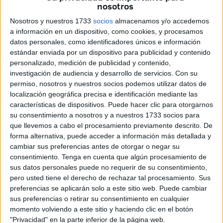
nosotros
senadores por la circunscripción.
Nosotros y nuestros 1733
socios
almacenamos y/o accedemos
a información en un dispositivo, como cookies, y procesamos
Congreso: el PP se lleva el diputado
datos personales, como identificadores únicos e información
con Celaya
estándar enviada por un dispositivo para publicidad y contenido
personalizado, medición de publicidad y contenido,
investigación de audiencia y desarrollo de servicios.
Con su
El escaño en la Cámara Baja estuvo reñido entre el
permiso, nosotros y nuestros socios podemos utilizar datos de
candidato del PP, Javier Celaya, y el aspirante del PSOE,
localización geográfica precisa e identificación mediante las
Adil Mohamed. Aunque con el 80 por ciento del censo
características de dispositivos. Puede hacer clic para otorgarnos
su consentimiento a nosotros y a nuestros 1733 socios para
escrutado el diputado era socialista, el recuento de las
que llevemos a cabo el procesamiento previamente descrito. De
últimas mesas inclinó la balanza en favor de los
forma alternativa, puede acceder a información más detallada y
Populares.
cambiar sus preferencias antes de otorgar o negar su
consentimiento.
Tenga en cuenta que algún procesamiento de
Sobre las 23:15 horas aproximadamente, la sede de
sus datos personales puede no requerir de su consentimiento,
Ainara estalló de alegría al comprobar que
el cabeza de
pero usted tiene el derecho de rechazar tal procesamiento. Sus
preferencias se aplicarán solo a este sitio web. Puede cambiar
lista por el PP ceutí obtuvo la victoria
con 12.885 votos
sus preferencias o retirar su consentimiento en cualquier
(el 38,76 por ciento) frente a los 11.299 sufragios que logró
momento volviendo a este sitio y haciendo clic en el botón
el PSOE local (el 33,9 por ciento), que
se quedó a las
"Privacidad" en la parte inferior de la página web.