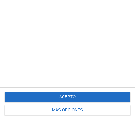
Señor, de 10.208.
Los aspirantes de Vox a la Cámara Alta, Yolanda Merelo y
Carlos Verdejo, alcanzaron 7.927 y 7.523 votos
respectivamente.
Sumar obtuvo 1.016 sufragios con Miriam Ahmed Sánchez
y 762 con Ismael Abdeselam Martín.
ACEPTO
MÁS OPCIONES