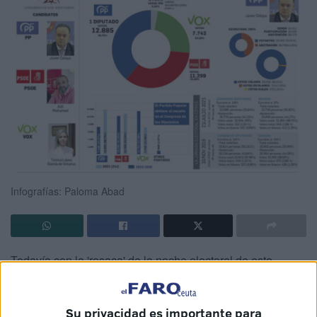
Infografías: Paloma Abad
Todavía con la 'resaca' de la noche electoral de este
domingo 23 de julio (23J), toca revisar los datos de unos
comicios
generales que en Ceuta han supuesto
un 'hat
Su privacidad es importante para
trick' de victorias
al recuperar al diputado y los dos