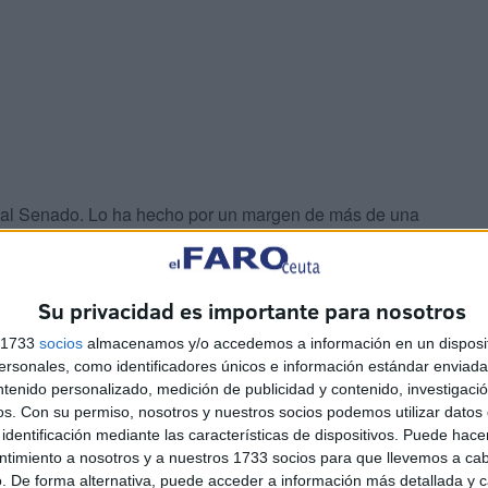
s al Senado. Lo ha hecho por un margen de más de una
sta, que ha sido la segunda fuerza más votada para la
 una notable perdida de representantes.
Su privacidad es importante para nosotros
s 1733
socios
almacenamos y/o accedemos a información en un disposit
sonales, como identificadores únicos e información estándar enviada 
ntenido personalizado, medición de publicidad y contenido, investigaci
os.
Con su permiso, nosotros y nuestros socios podemos utilizar datos 
identificación mediante las características de dispositivos. Puede hacer
ntimiento a nosotros y a nuestros 1733 socios para que llevemos a ca
. De forma alternativa, puede acceder a información más detallada y 