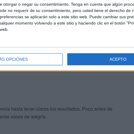
e otorgar o negar su consentimiento.
Tenga en cuenta que algún proc
nerales, obteniendo 136 escaños, uno de ellos el de
de no requerir de su consentimiento, pero usted tiene el derecho de r
referencias se aplicarán solo a este sitio web. Puede cambiar sus pref
os 122 diputados del
PSOE
y a los 31 representantes de
alquier momento volviendo a este sitio y haciendo clic en el botón "Pri
s, pero el escenario parece improbable. Vox sufrió un
 web.
Congreso.
euta tras una pelea muy ajustada con el candidato
 en el
Congreso
.
ÁS OPCIONES
ACEPTO
cia hasta tener claros los resultados. Poco antes de
meras voces de alegría.