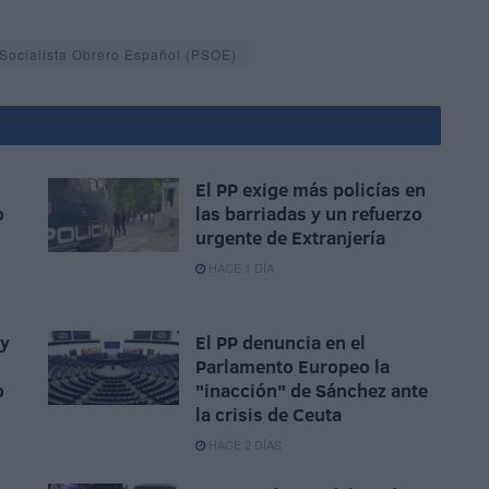
 Socialista Obrero Español (PSOE)
El PP exige más policías en
o
las barriadas y un refuerzo
urgente de Extranjería
HACE 1 DÍA
 y
El PP denuncia en el
Parlamento Europeo la
o
"inacción" de Sánchez ante
la crisis de Ceuta
HACE 2 DÍAS