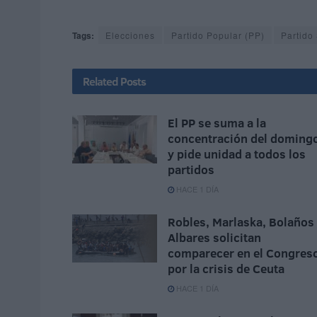
Tags:
Elecciones
Partido Popular (PP)
Partido
Related
Posts
El PP se suma a la
concentración del doming
y pide unidad a todos los
partidos
HACE 1 DÍA
Robles, Marlaska, Bolaños
Albares solicitan
comparecer en el Congres
por la crisis de Ceuta
HACE 1 DÍA