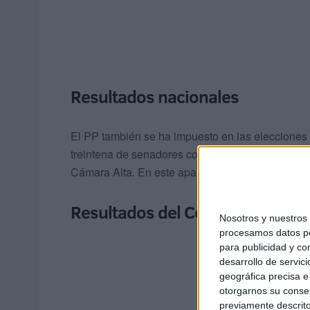
Resultados nacionales
El PP también se ha impuesto en las eleccione
treintena de senadores contra el Partido Sociali
Cámara Alta. En este apartado el PSOE sí sufrió
Resultados del Congreso
Nosotros y nuestro
procesamos datos per
para publicidad y co
desarrollo de servici
geográfica precisa e 
otorgarnos su conse
previamente descrito