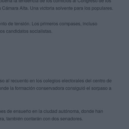
 buena la tendencia de los comicios al Congreso de los
 Cámara Alta. Una victoria solvente para los populares.
ento de tensión. Los primeros compases, incluso
s candidatos socialistas.
o al recuento en los colegios electorales del centro de
donde la formación conservadora consiguió el sorpaso a
ones de ensueño en la ciudad autónoma, donde han
ora, también contarán con dos senadores.