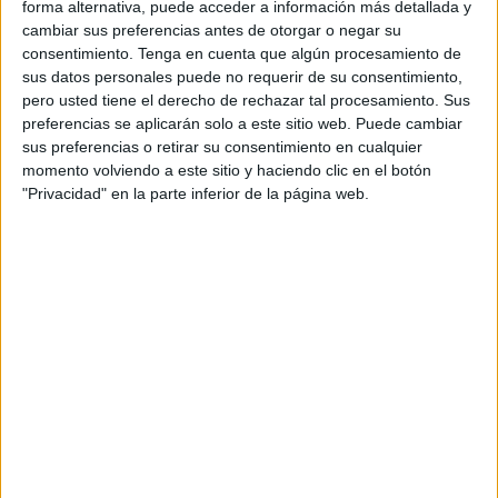
forma alternativa, puede acceder a información más detallada y
los
requisitos necesarios para acceder a la
cambiar sus preferencias antes de otorgar o negar su
convocatoria
”.
consentimiento.
Tenga en cuenta que algún procesamiento de
sus datos personales puede no requerir de su consentimiento,
Proyecto
pero usted tiene el derecho de rechazar tal procesamiento. Sus
preferencias se aplicarán solo a este sitio web. Puede cambiar
sus preferencias o retirar su consentimiento en cualquier
Asimismo, en el documento reza que dicha subvención irá
momento volviendo a este sitio y haciendo clic en el botón
destinada a la realización de actividades formativas y
"Privacidad" en la parte inferior de la página web.
talleres que se distribuyen en:
alimentación saludable
;
salud; accidentes del Hogar; uso de medicamentos;
uso básico del teléfono móvil
- Whatsapp: cómo enviar
mensajes, fotos y hacer vídeo llamadas; y ¿qué
significan los botones del móvil wifi, bluetooth, modo
avión….?
En cuanto a las actividades formativas de alimentación,
salud y uso de alimentos, es
concienciar y promover
hábitos de vida saludable
.