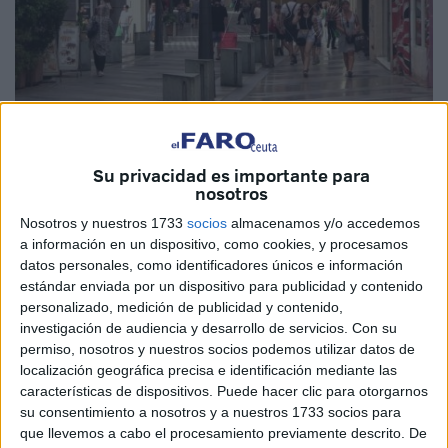
Imagen de archivo
Su privacidad es importante para
nosotros
Nosotros y nuestros 1733
socios
almacenamos y/o accedemos
a información en un dispositivo, como cookies, y procesamos
La
Asociación de Amas de Casa y Consumidores y
datos personales, como identificadores únicos e información
Usuarios de Ceuta
recibirá la subvención de consumo
estándar enviada por un dispositivo para publicidad y contenido
personalizado, medición de publicidad y contenido,
2025, concedida por la Consejería de Sanidad y Servicios
investigación de audiencia y desarrollo de servicios.
Con su
Sociales.
permiso, nosotros y nuestros socios podemos utilizar datos de
localización geográfica precisa e identificación mediante las
Este anuncio se ha hecho público a través de su
características de dispositivos. Puede hacer clic para otorgarnos
notificación en el Boletín Oficial de la Ciudad de Ceuta de
su consentimiento a nosotros y a nuestros 1733 socios para
este viernes, informando que la entidad “sí cumple todos
que llevemos a cabo el procesamiento previamente descrito. De