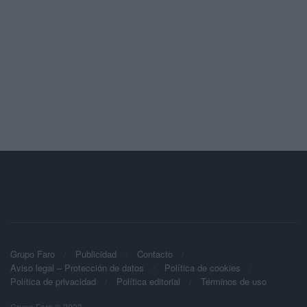
Grupo Faro
Publicidad
Contacto
Aviso legal – Protección de datos
Política de cookies
Política de privacidad
Política editorial
Términos de uso
Grupo Faro © 2023