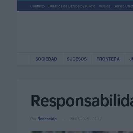
Contacto
Horarios de Barcos by Kikoto
Vuelos
Sorteo Cruz
SOCIEDAD
SUCESOS
FRONTERA
J
Responsabilida
Por
Redacción
29/07/2025 - 07:17