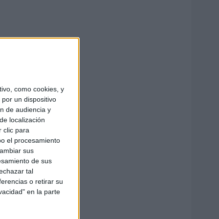
ivo, como cookies, y
por un dispositivo
ón de audiencia y
de localización
 clic para
bo el procesamiento
cambiar sus
esamiento de sus
echazar tal
erencias o retirar su
vacidad" en la parte