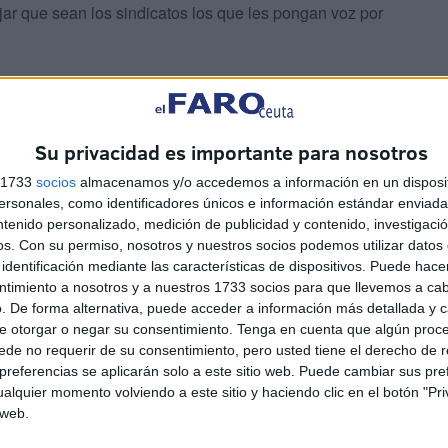
jar que sean los sindicatos los que les pongan voz por
Su privacidad es importante para nosotros
s 1733
socios
almacenamos y/o accedemos a información en un disposit
es. Las dos partes deben mostrar buena voluntad, ganas
sonales, como identificadores únicos e información estándar enviada 
 que la firma de este convenio sea una realidad.
ntenido personalizado, medición de publicidad y contenido, investigaci
os.
Con su permiso, nosotros y nuestros socios podemos utilizar datos 
identificación mediante las características de dispositivos. Puede hacer
ntimiento a nosotros y a nuestros 1733 socios para que llevemos a ca
. De forma alternativa, puede acceder a información más detallada y 
e otorgar o negar su consentimiento.
Tenga en cuenta que algún proc
de no requerir de su consentimiento, pero usted tiene el derecho de r
referencias se aplicarán solo a este sitio web. Puede cambiar sus pref
alquier momento volviendo a este sitio y haciendo clic en el botón "Pri
 web.