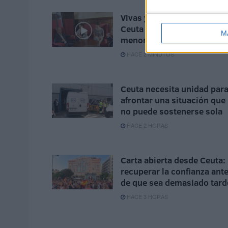
Vivas y Rego analizan en
Ceuta la situación de los
M
menores
HACE 2 MINUTOS
Ceuta necesita unidad par
afrontar una situación que
no puede sostenerse sola
HACE 2 HORAS
Carta abierta desde Ceuta:
recuperar la confianza ant
de que sea demasiado tard
HACE 3 HORAS