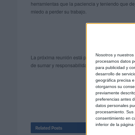
herramientas que la paciencia y teniendo que de
miedo a perder su trabajo.
Nosotros y nuestro
La próxima reunión está prevista para este juev
procesamos datos per
de sumar y responsabilidad para avanzar y lograr
para publicidad y co
desarrollo de servici
geográfica precisa e 
otorgarnos su conse
previamente descrito
preferencias antes d
datos personales pue
procesamiento. Sus p
consentimiento en cu
inferior de la página
Related
Posts