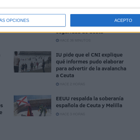
Vox apoya "toda
movilización ciudadana" en
ÁS OPCIONES
ACEPTO
defensa de la españolidad y
seguridad de Ceuta
HACE 36 MINUTOS
a
IU pide que el CNI explique
qué informes pudo elaborar
para advertir de la avalancha
a Ceuta
HACE 2 HORAS
EEUU respalda la soberanía
es
española de Ceuta y Melilla
e
HACE 3 HORAS