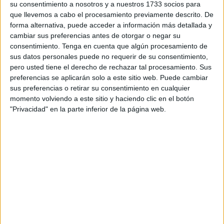
su consentimiento a nosotros y a nuestros 1733 socios para
protección
dirigida a permitir el tránsito desde una
que llevemos a cabo el procesamiento previamente descrito. De
situación de exclusión a una participación en la sociedad.
forma alternativa, puede acceder a información más detallada y
Contendrá para ello en su diseño incentivos al empleo y a
cambiar sus preferencias antes de otorgar o negar su
la inclusión, articulados a través de distintas fórmulas de
consentimiento.
Tenga en cuenta que algún procesamiento de
sus datos personales puede no requerir de su consentimiento,
cooperación entre administraciones”.
pero usted tiene el derecho de rechazar tal procesamiento. Sus
preferencias se aplicarán solo a este sitio web. Puede cambiar
¿Cómo se hace el pago?
sus preferencias o retirar su consentimiento en cualquier
momento volviendo a este sitio y haciendo clic en el botón
Otro dato de interés
para los beneficiarios
es que el pago
"Privacidad" en la parte inferior de la página web.
de la prestación “
será mensual
y se efectúa por
transferencia bancaria a una cuenta del titular de la
prestación”.
Por otra parte, el Ministerio de Inclusión, Seguridad Social
y Migraciones señala que “el derecho a la prestación del
Ingreso Mínimo Vital
nacerá a partir del primer día del
mes siguiente al de la fecha de presentación de la
solicitud
”.