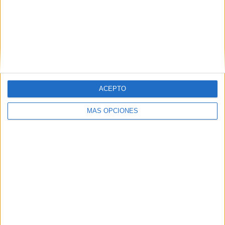
Seguridad Social
Related
Posts
El Ingreso Mínimo Vital llega a 3.221
hogares y 13.005 personas en Ceuta en
ACEPTO
julio
HACE 2 DÍAS
MÁS OPCIONES
La Ciudad abre la puerta a que sus
empleados públicos puedan ocupar
plazas vacantes de la UNED
HACE 2 DÍAS
167 trabajadores optan a convertirse en
funcionarios de carrera de la Ciudad
HACE 2 DÍAS