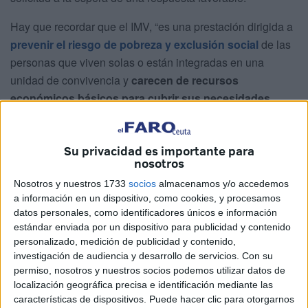
Hay que recordar que el IMV, “es una prestación dirigida a
prevenir el riesgo de pobreza y exclusión social
de las
personas que viven solas o están integradas en una
unidad de convivencia y
carecen de recursos
económicos básicos para cubrir sus necesidades
básicas
”, de acuerdo con lo que explica el Ministerio de
Inclusión, Seguridad Social y Migraciones.
Su privacidad es importante para
nosotros
“Se configura como derecho subjetivo a una prestación
económica, que forma parte de la acción protectora de la
Nosotros y nuestros 1733
socios
almacenamos y/o accedemos
Seguridad Social, y garantiza un nivel mínimo de renta a
a información en un dispositivo, como cookies, y procesamos
datos personales, como identificadores únicos e información
quienes se encuentren en situación de vulnerabilidad
estándar enviada por un dispositivo para publicidad y contenido
económica”, a lo que se añade que “persigue garantizar
personalizado, medición de publicidad y contenido,
una mejora real de oportunidades de inclusión social y
investigación de audiencia y desarrollo de servicios.
Con su
laboral de las personas beneficiarias”.
permiso, nosotros y nuestros socios podemos utilizar datos de
localización geográfica precisa e identificación mediante las
El Ingreso Mínimo Vital, “opera como
una red de
características de dispositivos. Puede hacer clic para otorgarnos