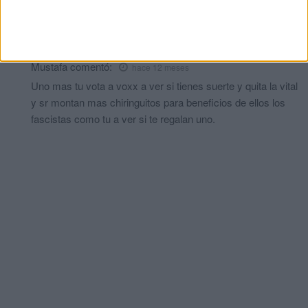
Uno mas
comentó:
hace 12 meses
Fabrica de vagos.
Mustafa
comentó:
hace 12 meses
Uno mas tu vota a voxx a ver si tienes suerte y quita la vital
y sr montan mas chiringuitos para beneficios de ellos los
fascistas como tu a ver si te regalan uno.