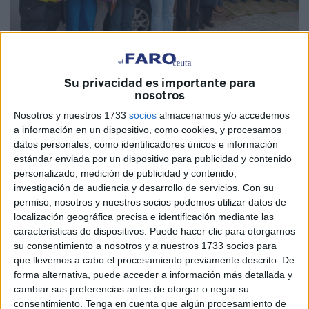
Su privacidad es importante para
EFE
nosotros
Nosotros y nuestros 1733
socios
almacenamos y/o accedemos
a información en un dispositivo, como cookies, y procesamos
datos personales, como identificadores únicos e información
estándar enviada por un dispositivo para publicidad y contenido
Ante la brutal agresión y asesinato de la educadora social
personalizado, medición de publicidad y contenido,
Belén Cortés Flor el pasado domingo en Badajoz, la
investigación de audiencia y desarrollo de servicios.
Con su
titulación de Educación Social de la Universidad de
permiso, nosotros y nuestros socios podemos utilizar datos de
Granada en Ceuta muestra su más profunda repulsa y
localización geográfica precisa e identificación mediante las
características de dispositivos. Puede hacer clic para otorgarnos
comparte el dolor con familiares y allegados.
su consentimiento a nosotros y a nuestros 1733 socios para
que llevemos a cabo el procesamiento previamente descrito. De
Esta repulsa va de la mano de una preocupación que
forma alternativa, puede acceder a información más detallada y
aumenta entre sus miembros por la continuada
cambiar sus preferencias antes de otorgar o negar su
desatención a un colectivo profesional de imprescindible
consentimiento.
Tenga en cuenta que algún procesamiento de