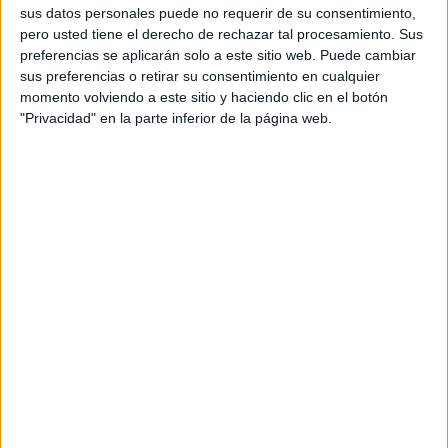
tarea en la cohesión del tejido social. Entendemos que las
sus datos personales puede no requerir de su consentimiento,
pero usted tiene el derecho de rechazar tal procesamiento. Sus
administraciones en su conjunto desoyen las peticiones
preferencias se aplicarán solo a este sitio web. Puede cambiar
reiteradas de políticas de dignificación profesional,
sus preferencias o retirar su consentimiento en cualquier
incremento presupuestario y mejora en la seguridad en el
momento volviendo a este sitio y haciendo clic en el botón
desempeño de su actividad. Implementar una titulación por
"Privacidad" en la parte inferior de la página web.
sí misma no es suficiente para despejar la inclusión si no
se acompaña de la creación de un tejido profesional y una
dignificación de su labor.
La muerte de Belén es el resultado compartido de sus
agresores y de la dejadez administrativa que pone a los
profesionales al límite del heroísmo. Un Estado que no
invierte adecuadamente en la erradicación de la exclusión,
que desatiende a los profesionales que intentan paliarla y
que deja su desarrollo al protagonismo de instituciones
privadas, no puede aspirar a ser un Estado social y de
derecho.