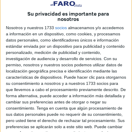
Fervorosa Hermandad y Cofradía de Nazarenos del
Santísimo Cristo de la Buena Muerte y Nuestra Señora
Su privacidad es importante para
del Mayor Dolor
.
nosotros
Nosotros y nuestros 1733
socios
almacenamos y/o accedemos
A esa hora, la calle se llenó de un profundo silencio, roto
a información en un dispositivo, como cookies, y procesamos
únicamente por los aplausos de sus devotos, los acordes
datos personales, como identificadores únicos e información
de la música procesional y el suave crujir de la madera del
estándar enviada por un dispositivo para publicidad y contenido
paso del Cristo. Bajo una luz cálida y solemne, el paso
personalizado, medición de publicidad y contenido,
investigación de audiencia y desarrollo de servicios.
Con su
avanzó con la sobriedad propia de esta venerada
permiso, nosotros y nuestros socios podemos utilizar datos de
Hermandad, que cada Viernes Santo deja su huella en las
localización geográfica precisa e identificación mediante las
calles de Ceuta.
características de dispositivos. Puede hacer clic para otorgarnos
su consentimiento a nosotros y a nuestros 1733 socios para
Estética y devoción: estrenos que
que llevemos a cabo el procesamiento previamente descrito. De
forma alternativa, puede acceder a información más detallada y
marcaron la procesión
cambiar sus preferencias antes de otorgar o negar su
consentimiento.
Tenga en cuenta que algún procesamiento de
Este año, la
Hermandad de los Remedios
ha querido dar
sus datos personales puede no requerir de su consentimiento,
pero usted tiene el derecho de rechazar tal procesamiento. Sus
un paso más en su compromiso con el arte sacro y el
preferencias se aplicarán solo a este sitio web. Puede cambiar
cuidado de su patrimonio, incorporando importantes