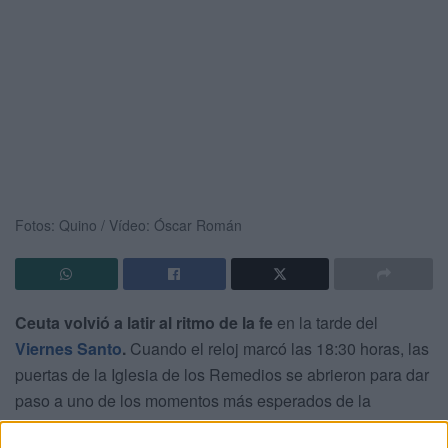
Fotos: Quino / Vídeo: Óscar Román
Ceuta volvió a latir al ritmo de la fe
en la tarde del
Viernes Santo
.
Cuando el reloj marcó las 18:30 horas, las
puertas de la Iglesia de los Remedios se abrieron para dar
paso a uno de los momentos más esperados de la
Semana Santa ceutí: la salida procesional de
la Real y