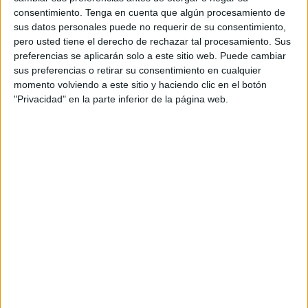
momento en el que
Alba y Jorge
se han dado
el sí
consentimiento.
Tenga en cuenta que algún procesamiento de
quiero
. Estaban guapísimos y muy emocionados por este
sus datos personales puede no requerir de su consentimiento,
precioso enlace.
pero usted tiene el derecho de rechazar tal procesamiento. Sus
preferencias se aplicarán solo a este sitio web. Puede cambiar
Alba, además, llevaba un vestido de novia muy bonito,
sus preferencias o retirar su consentimiento en cualquier
además de original.
momento volviendo a este sitio y haciendo clic en el botón
"Privacidad" en la parte inferior de la página web.
Junto a la pareja han estado amigos y familiares para
acompañarlos en este día tan especial para ellos.
Hoy ha
triunfado el amor
en el Ayuntamiento de nuestra ciudad,
en un lugar tan cuidado y precioso como es el Salón del
Trono que ha acogido el enlace de Alba y Jorge.
Ambos han sellado así
un camino juntos tras esta boda
.
La emoción se palpaba en sus rostros en un día que
quedará para enmarcar en el más bello de los recuerdos
de esta preciosa pareja. Nos gustan mucho las bodas
porque suponen el triunfo del amor y son símbolo de una
gran felicidad.