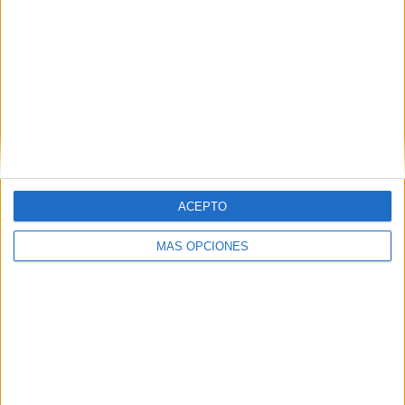
Tags:
Ayuntamiento
Diócesis de Cádiz y Ceuta
Hermandades y Cofradías
Related
Posts
Valdivia destaca la respuesta solidaria de
Ceuta ante la crisis migratoria
HACE 15 HORAS
ACEPTO
La Hermandad de África agradece el
MÁS OPCIONES
respaldo de Ceuta en unas fiestas
marcadas por la unidad y la esperanza
HACE 1 DÍA
Los ceutíes pasan ante la Virgen de
África en la jornada de veneración
HACE 3 DÍAS