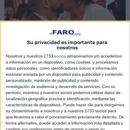
Su privacidad es importante para
nosotros
Nosotros y nuestros 1733
socios
almacenamos y/o accedemos
Fotos: Quino
a información en un dispositivo, como cookies, y procesamos
datos personales, como identificadores únicos e información
estándar enviada por un dispositivo para publicidad y contenido
personalizado, medición de publicidad y contenido,
investigación de audiencia y desarrollo de servicios.
Con su
El
Salón del Trono del Ayuntamiento
de Ceuta ha
permiso, nosotros y nuestros socios podemos utilizar datos de
acogido este sábado
la boda
de
Alba y Jorge
. Les
localización geográfica precisa e identificación mediante las
ha
casado
Kissy Chandiramani
, vicepresidenta segunda
características de dispositivos. Puede hacer clic para otorgarnos
y consejera de Hacienda de la Ciudad.
su consentimiento a nosotros y a nuestros 1733 socios para
que llevemos a cabo el procesamiento previamente descrito. De
El enlace ha tenido lugar pasadas las 12.30 horas,
forma alternativa, puede acceder a información más detallada y
cambiar sus preferencias antes de otorgar o negar su