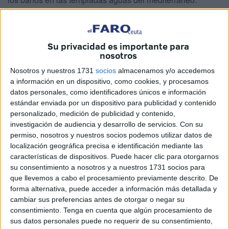
También es el lugar donde se desarrolla un pequeño
mercado de artesanos, en el que exponemos y vendemos
nuestro pan ecológico. Y en el que aprendemos bastante.
Su privacidad es importante para
nosotros
Una de las preocupaciones que teníamos a comienzos del
Nosotros y nuestros 1731
socios
almacenamos y/o accedemos
verano era cómo se desarrollaría la vida tras la terminación
a información en un dispositivo, como cookies, y procesamos
del estado de alarma. En aquellos momentos, la petición
datos personales, como identificadores únicos e información
unánime era que se suprimiera el estado de alarma y se
estándar enviada por un dispositivo para publicidad y contenido
devolvieran a las Comunidades el control de la situación.
personalizado, medición de publicidad y contenido,
investigación de audiencia y desarrollo de servicios.
Con su
Fue cuando se pactó el decreto de la nueva normalidad
permiso, nosotros y nuestros socios podemos utilizar datos de
con todos los grupos. Margarita del Val, viróloga del CSIC
localización geográfica precisa e identificación mediante las
y una de nuestras mejores especialistas en coronavirus, ya
características de dispositivos. Puede hacer clic para otorgarnos
advirtió de que la segunda oleada de infecciones
su consentimiento a nosotros y a nuestros 1731 socios para
que llevemos a cabo el procesamiento previamente descrito. De
probablemente sería en julio, no en octubre. Esto nos llegó
forma alternativa, puede acceder a información más detallada y
a preocupar. Incluso llegamos a temer por el cierre de las
cambiar sus preferencias antes de otorgar o negar su
playas para el baño.
consentimiento.
Tenga en cuenta que algún procesamiento de
sus datos personales puede no requerir de su consentimiento,
Nuestra grata sorpresa vino cuando bajamos a Salobreña