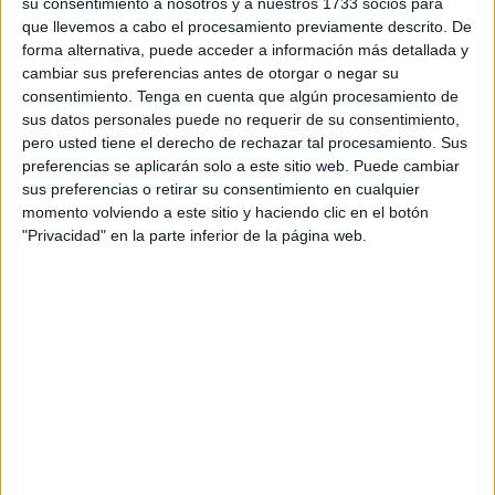
plazo de ejecución de cinco meses y un presupuesto de
su consentimiento a nosotros y a nuestros 1733 socios para
que llevemos a cabo el procesamiento previamente descrito. De
1.542.886 euros (IPSI incluido).
forma alternativa, puede acceder a información más detallada y
cambiar sus preferencias antes de otorgar o negar su
La Consejería de Hacienda,
consentimiento.
Tenga en cuenta que algún procesamiento de
Economía y Función Pública
sus datos personales puede no requerir de su consentimiento,
pero usted tiene el derecho de rechazar tal procesamiento. Sus
celebrará el miércoles, día 22, la
preferencias se aplicarán solo a este sitio web. Puede cambiar
Mesa de Contratación de la
sus preferencias o retirar su consentimiento en cualquier
momento volviendo a este sitio y haciendo clic en el botón
licitación correspondiente a este
"Privacidad" en la parte inferior de la página web.
proyecto
Así, estas actuaciones de mejora del pavimento
comprenderán los siguientes tramos: avenida Virgen de
África; avenida Ejército Español; Reyes Católicos; avenida
España; calle Real-Maestranza; General Muslera; Poblado
Regulares; avenida Barcelona; calle Este en la barriada
Príncipe Alfonso; Soldado Almazán; carretera de la Loma
del Pez; camino de Loma Larga; calle Fuerte; entorno de