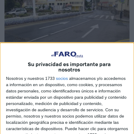
Archivo
Su privacidad es importante para
nosotros
Nosotros y nuestros 1733
socios
almacenamos y/o accedemos
a información en un dispositivo, como cookies, y procesamos
La Consejería de Hacienda,
Economía
y Función Pública,
datos personales, como identificadores únicos e información
en colaboración con la de
Fomento
y Turismo, tiene
estándar enviada por un dispositivo para publicidad y contenido
previsto celebrar el próximo miércoles, día 22, la Mesa de
personalizado, medición de publicidad y contenido,
investigación de audiencia y desarrollo de servicios.
Con su
Contratación relativa a la licitación de las obras
permiso, nosotros y nuestros socios podemos utilizar datos de
correspondientes al proyecto para la rehabilitación del
localización geográfica precisa e identificación mediante las
asfaltado en hasta 36
viales
de la ciudad de Ceuta, con un
características de dispositivos. Puede hacer clic para otorgarnos