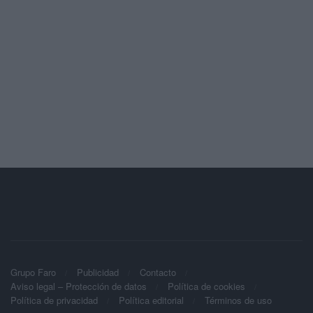
Grupo Faro
Publicidad
Contacto
Aviso legal – Protección de datos
Política de cookies
Política de privacidad
Política editorial
Términos de uso