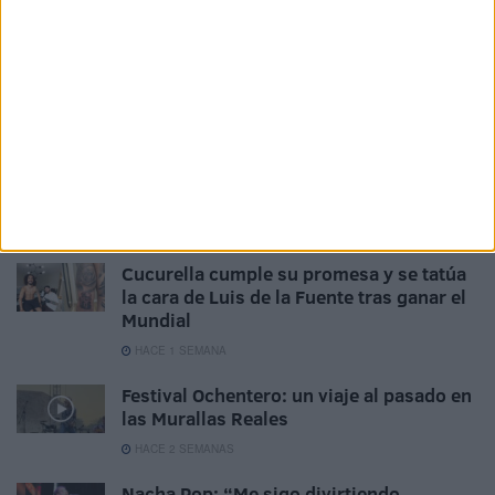
Ceutíes salen a la calle contra las
manifestaciones de Núcleo Nacional y
Alvise Pérez
HACE 5 DÍAS
MetalkrüsA estrenará un videoclip con
imágenes de su actuación en el Caballa
Rock Fest 2026
HACE 1 SEMANA
Cucurella cumple su promesa y se tatúa
la cara de Luis de la Fuente tras ganar el
Mundial
HACE 1 SEMANA
Festival Ochentero: un viaje al pasado en
las Murallas Reales
HACE 2 SEMANAS
Nacha Pop: “Me sigo divirtiendo