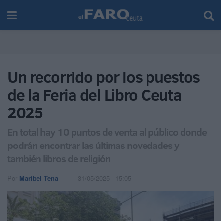
Un recorrido por los puestos
de la Feria del Libro Ceuta
2025
En total hay 10 puntos de venta al público donde
podrán encontrar las últimas novedades y
también libros de religión
Por
Maribel Tena
31/05/2025 - 15:05