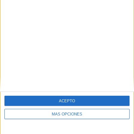
trabajo vea la luz.
Como novedad, este año tienen libros como ‘Tetas y
miedo’, ‘Fue una buena decisión’, ‘Justo al otro lado del
horizonte’, ‘El topo de Ceuta’, ‘El recuerdo exhausto’, ‘La
estrella oscura’ o ‘Los patios de Ceuta y sus vecinos’.
ACEPTO
MÁS OPCIONES