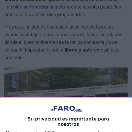
También
se fomenta la lectura
entre los más pequeños
gracias a las actividades programadas.
Y es que, la idea es que esta cita se convierta en un
evento social que reúna a personas de todas las edades,
donde el buen ambiente sea la tónica constante y que
compartir impresiones sobre
libros y autores
esté muy
presente.
Su privacidad es importante para
nosotros