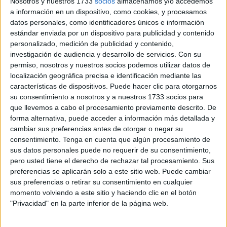
Nosotros y nuestros 1733
socios
almacenamos y/o accedemos
a información en un dispositivo, como cookies, y procesamos
datos personales, como identificadores únicos e información
estándar enviada por un dispositivo para publicidad y contenido
personalizado, medición de publicidad y contenido,
Las casetas para celebrar esta cita con los libros y la
investigación de audiencia y desarrollo de servicios.
Con su
permiso, nosotros y nuestros socios podemos utilizar datos de
lectura son diez
de diferentes ámbitos y temáticas
que
localización geográfica precisa e identificación mediante las
en su conjunto dan vida a esta Feria del Libro Ceuta 2025.
características de dispositivos. Puede hacer clic para otorgarnos
su consentimiento a nosotros y a nuestros 1733 socios para
Librería Krispi y Krispi Otaku
que llevemos a cabo el procesamiento previamente descrito. De
forma alternativa, puede acceder a información más detallada y
cambiar sus preferencias antes de otorgar o negar su
Ubicada en la esquina izquierda de Plaza de los Reyes,
consentimiento.
Tenga en cuenta que algún procesamiento de
frente a las cafeterías,
la Librería Krispi
ha puesto a
sus datos personales puede no requerir de su consentimiento,
disposición del público una gran variedad de títulos para
pero usted tiene el derecho de rechazar tal procesamiento. Sus
que todos los visitantes encuentren aquel que están
preferencias se aplicarán solo a este sitio web. Puede cambiar
sus preferencias o retirar su consentimiento en cualquier
buscando.
momento volviendo a este sitio y haciendo clic en el botón
"Privacidad" en la parte inferior de la página web.
Así, en este puesto se pueden ver las últimas novedades
del mercado literario de cualquier género, para que
tanto