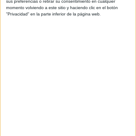
sus preferencias o retirar su consentimiento en cualquier
A las 21:00 horas, ya para los más mayores, la cantante,
momento volviendo a este sitio y haciendo clic en el botón
"Privacidad" en la parte inferior de la página web.
compositora y guitarrista granadina Ángela Hoodoo
inundará la noche de Ceuta con su estilo country-blues
con su característica voz rasgada.
Sábado 25 de mayo
Para la mañana del sábado está programado, a las 12:00
horas en la Plaza de los Reyes, la actividad infantil
'Cantajuegos de Ana'.
A las 19:00 horas continúan las actuaciones para el
público más pequeño con otro espectáculo de
cuentacuentos por parte de Pepa Muriel 'La manzana de la
Discordia'.
A las 20:00 horas entre los estands de libros situados en la
Plaza de los Reyes se presentará cada uno de los