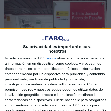
Su privacidad es importante para
nosotros
Nosotros y nuestros 1733
socios
almacenamos y/o accedemos
a información en un dispositivo, como cookies, y procesamos
datos personales, como identificadores únicos e información
estándar enviada por un dispositivo para publicidad y contenido
Imagen de archivo
personalizado, medición de publicidad y contenido,
investigación de audiencia y desarrollo de servicios.
Con su
permiso, nosotros y nuestros socios podemos utilizar datos de
localización geográfica precisa e identificación mediante las
El presidente de la
Junta de Personal de Justicia
en
características de dispositivos. Puede hacer clic para otorgarnos
su consentimiento a nosotros y a nuestros 1733 socios para
Ceuta, Miguel Almedina, ha elevado una propuesta al
que llevemos a cabo el procesamiento previamente descrito. De