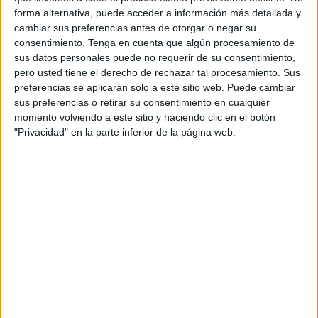
Ministerio para que la nueva sede del
Banco de España
forma alternativa, puede acceder a información más detallada y
lleve el nombre, a modo de reconocimiento póstumo, de
cambiar sus preferencias antes de otorgar o negar su
Mª Ángeles Lozano Sánchez, víctima de
violencia de
consentimiento.
Tenga en cuenta que algún procesamiento de
sus datos personales puede no requerir de su consentimiento,
género
. Lo ha hecho a petición de los compañeros del
pero usted tiene el derecho de rechazar tal procesamiento. Sus
Servicio de Notificaciones y Embargos, al que pertenecía
preferencias se aplicarán solo a este sitio web. Puede cambiar
Mª Ángeles, aunque todos los que estuvieron con ella
sus preferencias o retirar su consentimiento en cualquier
compartiendo labores en el ámbito judicial secundan tal
momento volviendo a este sitio y haciendo clic en el botón
"Privacidad" en la parte inferior de la página web.
propuesta por el cariño y respeto que se le tenía.
La del Banco de España será la nueva sede judicial en
Ceuta, aunque todavía no se ha procedido al traslado de
los distintos juzgados que irán ubicándose allí, al objeto de
mejorar las infraestructuras de las que se dispone en la
actualidad.
Almedina, como presidente de la Junta de Personal, ha
canalizado la propuesta, enviando escrito y solicitando su
aplicación al secretario general para la Innovación y