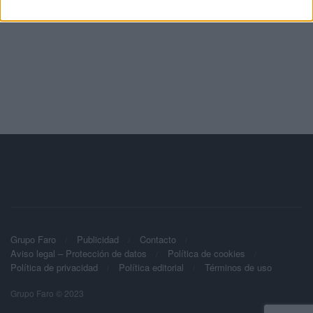
Grupo Faro
Publicidad
Contacto
Aviso legal – Protección de datos
Política de cookies
Política de privacidad
Política editorial
Términos de uso
Grupo Faro © 2023