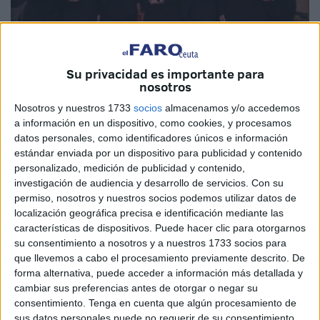
Su privacidad es importante para
Foto: Quino
nosotros
Nosotros y nuestros 1733
socios
almacenamos y/o accedemos
a información en un dispositivo, como cookies, y procesamos
datos personales, como identificadores únicos e información
Ceuta acogió ayer un acto de homenaje a aquellas
estándar enviada por un dispositivo para publicidad y contenido
personalizado, medición de publicidad y contenido,
primeras mujeres que se incorporaron a la Policía Local
investigación de audiencia y desarrollo de servicios.
Con su
hace 50 años. Al encuentro acudieron más de 300 agentes
permiso, nosotros y nuestros socios podemos utilizar datos de
de distintos puntos de España, cada una de ellas con una
localización geográfica precisa e identificación mediante las
historia y un bagaje diferente. El presidente de la Ciudad,
características de dispositivos. Puede hacer clic para otorgarnos
su consentimiento a nosotros y a nuestros 1733 socios para
Juan Vivas, recordó que Ceuta fue de las primeras
que llevemos a cabo el procesamiento previamente descrito. De
localidades del país en tener agentes femeninas de este
forma alternativa, puede acceder a información más detallada y
cuerpo y precisó que ellas fueron pioneras en un ámbito
cambiar sus preferencias antes de otorgar o negar su
tan difícil como el policial.
consentimiento.
Tenga en cuenta que algún procesamiento de
sus datos personales puede no requerir de su consentimiento,