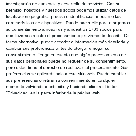
investigación de audiencia y desarrollo de servicios.
Con su
Así lo han dejado claro las Juntas de División de LaLiga
permiso, nosotros y nuestros socios podemos utilizar datos de
EA Sports y LaLiga Hypermotion, autoridades
localización geográfica precisa e identificación mediante las
características de dispositivos. Puede hacer clic para otorgarnos
competentes que influyen en el presente de la AD Ceuta,
su consentimiento a nosotros y a nuestros 1733 socios para
que aprobaron este martes por unanimidad
el calendario
que llevemos a cabo el procesamiento previamente descrito. De
de inicio de la temporada 2026-27
, así como el modelo
forma alternativa, puede acceder a información más detallada y
de comienzo de la competición en jornada partida, según
cambiar sus preferencias antes de otorgar o negar su
consentimiento.
Tenga en cuenta que algún procesamiento de
informó LaLiga a través de un comunicado.
sus datos personales puede no requerir de su consentimiento,
pero usted tiene el derecho de rechazar tal procesamiento. Sus
Amplio consenso con soluciones
preferencias se aplicarán solo a este sitio web. Puede cambiar
para el mundial
sus preferencias o retirar su consentimiento en cualquier
momento volviendo a este sitio y haciendo clic en el botón
"Privacidad" en la parte inferior de la página web.
La gran preocupación a la hora de esbozar en el
calendario residía en la problemática de la Copa
Mundial de la FIFA
, algo que afecta de sobremanera a los
equipos de la Primera División. La posibilidad de que sus
jugadores lleguen lejos en el torneo, hace que no tengan