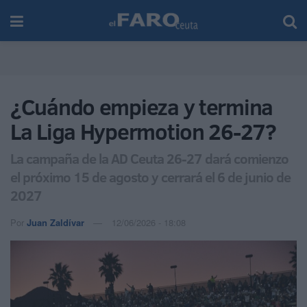
¿Cuándo empieza y termina
La Liga Hypermotion 26-27?
La campaña de la AD Ceuta 26-27 dará comienzo
el próximo 15 de agosto y cerrará el 6 de junio de
2027
Por
Juan Zaldívar
12/06/2026 - 18:08