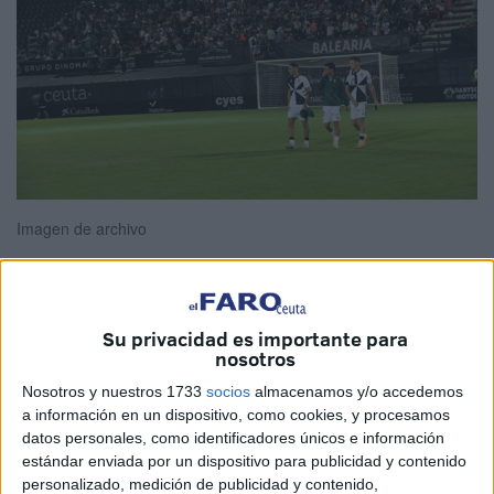
Imagen de archivo
Poco,
queda bastante poco para que
vuelva a rodar el
Su privacidad es importante para
nosotros
balón en el Alfonso Murube
. La Agrupación Deportiva
Ceuta acaba de terminar la temporada, tan solo dos
Nosotros y nuestros 1733
socios
almacenamos y/o accedemos
a información en un dispositivo, como cookies, y procesamos
semanas hace desde que el árbitro pitó el final ante el
datos personales, como identificadores únicos e información
Albacete Balompié
, y ya sabe, que en dos meses toca
estándar enviada por un dispositivo para publicidad y contenido
volver a correr.
personalizado, medición de publicidad y contenido,