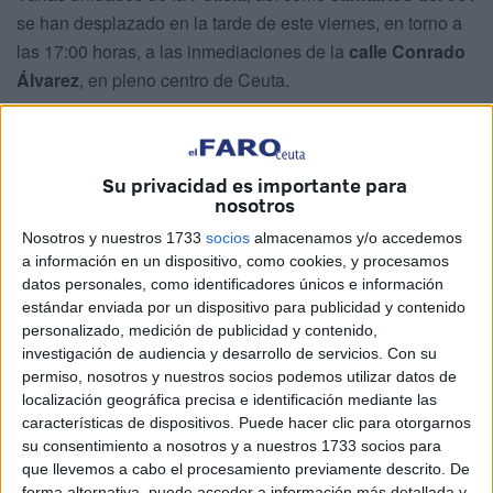
se han desplazado en la tarde de este viernes, en torno a
las 17:00 horas, a las inmediaciones de la
calle Conrado
Álvarez
, en pleno centro de Ceuta.
El aviso, remitido por la
central 112
, teléfono único de
emergencias, informaba de una persona
precipitada al
vacío
desde una de las ventanas de su vivienda. La mujer
Su privacidad es importante para
nosotros
ha sufrido graves lesiones que no ha podido superar y que
han provocado su
fallecimiento
.
Nosotros y nuestros 1733
socios
almacenamos y/o accedemos
a información en un dispositivo, como cookies, y procesamos
Hasta el lugar del suceso han acudido
varias unidades
datos personales, como identificadores únicos e información
estándar enviada por un dispositivo para publicidad y contenido
de la Policía Nacional y Local
, al objeto de recabar todos
personalizado, medición de publicidad y contenido,
los datos posibles en torno a lo sucedido, desplazándose
investigación de audiencia y desarrollo de servicios.
Con su
además sanitarios del 061 para atender con celeridad a la
permiso, nosotros y nuestros socios podemos utilizar datos de
mujer, evaluando su estado físico y lesiones. No han
localización geográfica precisa e identificación mediante las
características de dispositivos. Puede hacer clic para otorgarnos
podido hacer nada por salvar su vida.
su consentimiento a nosotros y a nuestros 1733 socios para
que llevemos a cabo el procesamiento previamente descrito. De
forma alternativa, puede acceder a información más detallada y