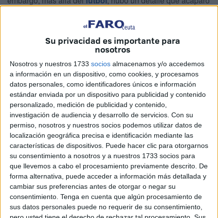
embargo, más allá del
fútbol
, hubo un detalle que acaparó
buena parte de la conversación en redes sociales:
la
actuación de Shakira y las dudas que despertó.
Su privacidad es importante para
Durante las horas posteriores a la ceremonia, miles de
nosotros
usuarios comentaron en distintas plataformas
si la artista
Nosotros y nuestros 1733
socios
almacenamos y/o accedemos
colombiana que apareció sobre el escenario era
a información en un dispositivo, como cookies, y procesamos
realmente ella
o si, por el contrario, se trataba de una
datos personales, como identificadores únicos e información
estándar enviada por un dispositivo para publicidad y contenido
doble. Una teoría que, aunque sin pruebas que la
personalizado, medición de publicidad y contenido,
respaldaran, logró convertirse en uno de los temas más
investigación de audiencia y desarrollo de servicios.
Con su
comentados en redes sociales.
permiso, nosotros y nuestros socios podemos utilizar datos de
localización geográfica precisa e identificación mediante las
Por si parpadeaste y te perdiste a Shakira en
características de dispositivos. Puede hacer clic para otorgarnos
el opening de la
#FIFAWorldCup
✨
su consentimiento a nosotros y a nuestros 1733 socios para
que llevemos a cabo el procesamiento previamente descrito. De
¿Era o no Shakira? 👀
forma alternativa, puede acceder a información más detallada y
pic.twitter.com/141xpNeWtM
cambiar sus preferencias antes de otorgar o negar su
consentimiento.
Tenga en cuenta que algún procesamiento de
— Weplash⚡️ (@weplash)
June 11, 2026
sus datos personales puede no requerir de su consentimiento,
pero usted tiene el derecho de rechazar tal procesamiento. Sus