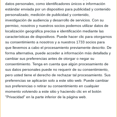
Se le negó la atención
y no le comentaron los motivos de
datos personales, como identificadores únicos e información
por qué
no entraría en la consulta
, según su versión de
estándar enviada por un dispositivo para publicidad y contenido
personalizado, medición de publicidad y contenido,
los hechos. La afectada y sus familiares ya han cursado
investigación de audiencia y desarrollo de servicios.
Con su
una
reclamación oficial
con el fin de esclarecer lo
permiso, nosotros y nuestros socios podemos utilizar datos de
sucedido.
localización geográfica precisa e identificación mediante las
características de dispositivos. Puede hacer clic para otorgarnos
Una de las allegadas de la mujer es la que da parte de la
su consentimiento a nosotros y a nuestros 1733 socios para
situación a este medio. La ceutí ha sufrido esta mañana
que llevemos a cabo el procesamiento previamente descrito. De
forma alternativa, puede acceder a información más detallada y
más pérdidas
, en esta ocasión, de coágulos. No saben a
cambiar sus preferencias antes de otorgar o negar su
ciencia cierta si sigue encinta, tal y como relata la hermana
consentimiento.
Tenga en cuenta que algún procesamiento de
de la pareja de la usuaria implicada.
sus datos personales puede no requerir de su consentimiento,
pero usted tiene el derecho de rechazar tal procesamiento. Sus
Solo ha acudido a su facultativo asignado en primaria para
preferencias se aplicarán solo a este sitio web. Puede cambiar
obtener
una cita en Ginecología
. Aún no conocen la
sus preferencias o retirar su consentimiento en cualquier
momento volviendo a este sitio y haciendo clic en el botón
fecha y tampoco se atreve a ir de nuevo a algún centro a
"Privacidad" en la parte inferior de la página web.
que sea asistida.
Abortos previos