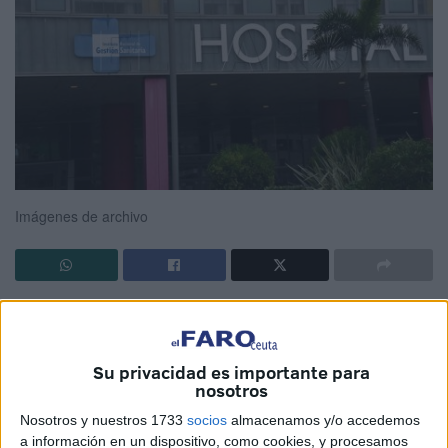
Imágenes de archivo
Fue por la mañana preocupada por el estado de su
embarazo. Tras una ecografía, le trasladaron que existía
una amenaza de aborto. Regresó a urgencias del
Hospital
Su privacidad es importante para
nosotros
Universitario
de Ceuta por la noche tras observar
una
serie de sangrados
.
Nosotros y nuestros 1733
socios
almacenamos y/o accedemos
a información en un dispositivo, como cookies, y procesamos