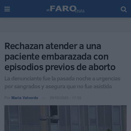
Rechazan atender a una
paciente embarazada con
episodios previos de aborto
La denunciante fue la pasada noche a urgencias
por sangrados y asegura que no fue asistida
Por
María Valverde
26/05/2025 - 17:59