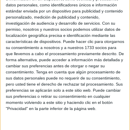
amoroso
para todos aquellos que albergan en sus
datos personales, como identificadores únicos e información
instalaciones, la asociación cuenta su historia más
estándar enviada por un dispositivo para publicidad y contenido
reciente, comenzando con que tiene apenas 2 años y
personalizado, medición de publicidad y contenido,
medio y es de tamaño mediano.
investigación de audiencia y desarrollo de servicios.
Con su
permiso, nosotros y nuestros socios podemos utilizar datos de
Sobre Rafalito no tienen dudas al momento de describirlo.
localización geográfica precisa e identificación mediante las
características de dispositivos. Puede hacer clic para otorgarnos
“
Es sociable, cariñoso, mimoso y pasea de maravilla
”, a
su consentimiento a nosotros y a nuestros 1733 socios para
lo que añaden que es “es el compañero ideal para una
que llevemos a cabo el procesamiento previamente descrito. De
familia que quiera disfrutar de la compañía y el amor
forma alternativa, puede acceder a información más detallada y
verdadero”.
cambiar sus preferencias antes de otorgar o negar su
consentimiento.
Tenga en cuenta que algún procesamiento de
Explican que “él es el rescate de la Perrera, pero estamos
sus datos personales puede no requerir de su consentimiento,
pero usted tiene el derecho de rechazar tal procesamiento. Sus
seguros de que será él quien rescate el corazón de su
preferencias se aplicarán solo a este sitio web. Puede cambiar
familia”.
sus preferencias o retirar su consentimiento en cualquier
momento volviendo a este sitio y haciendo clic en el botón
Saben que fue abandonado, pero no tienen muchos
"Privacidad" en la parte inferior de la página web.
detalles al respecto.
“Poco sabemos de su pasado”
,
señalan desde la asociación al tiempo de recalcar que
“son muchas esas historias desconocidas, silencios que