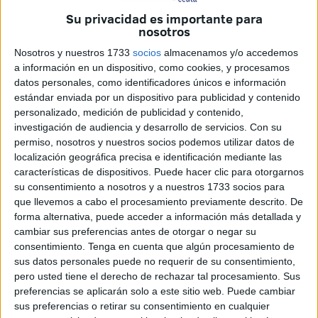
una
subvención nominativa de 145.000 euros
a la
Su privacidad es importante para
Asociación
Protectora
de Animales y Plantas de Ceuta y
nosotros
el correspondiente convenio con el objetivo de garantizar
Nosotros y nuestros 1733
socios
almacenamos y/o accedemos
el cuidado, la atención sanitaria y el bienestar de los
a información en un dispositivo, como cookies, y procesamos
animales acogidos
en sus instalaciones
.
datos personales, como identificadores únicos e información
estándar enviada por un dispositivo para publicidad y contenido
En virtud de ese convenio, la Asociación
contrata dos
personalizado, medición de publicidad y contenido,
investigación de audiencia y desarrollo de servicios.
Con su
limpiadores cuidadores
, responsables del mantenimiento
permiso, nosotros y nuestros socios podemos utilizar datos de
higiénico sanitario de los animales y las instalaciones, así
localización geográfica precisa e identificación mediante las
como el correcto manejo y detección de posibles
características de dispositivos. Puede hacer clic para otorgarnos
patologías.
su consentimiento a nosotros y a nuestros 1733 socios para
que llevemos a cabo el procesamiento previamente descrito. De
El convenio
permite también la contratación de un
forma alternativa, puede acceder a información más detallada y
veterinario
como director técnico del núcleo zoológico,
cambiar sus preferencias antes de otorgar o negar su
consentimiento.
Tenga en cuenta que algún procesamiento de
encargado del control sanitario y todo ello se complementa
sus datos personales puede no requerir de su consentimiento,
también con el trabajo del voluntariado y los socios de la
pero usted tiene el derecho de rechazar tal procesamiento. Sus
asociación.
preferencias se aplicarán solo a este sitio web. Puede cambiar
sus preferencias o retirar su consentimiento en cualquier