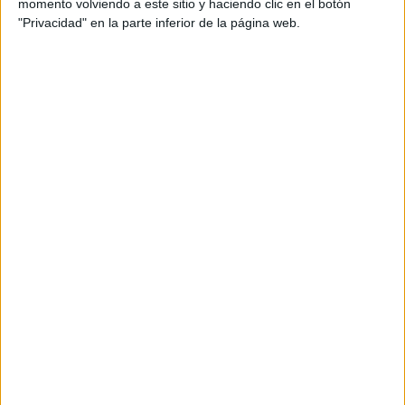
momento volviendo a este sitio y haciendo clic en el botón
"Privacidad" en la parte inferior de la página web.
La situación de la Protectora
Actualmente
el centro alberga 115 animales
, el
límite
máximo son 125 de
acuerdo con las capacidades de la
instalación.
Se trata de ir mejorando estas instalaciones que
atraviesan una reforma necesaria para que los animales
acogidos estén con dignidad
.