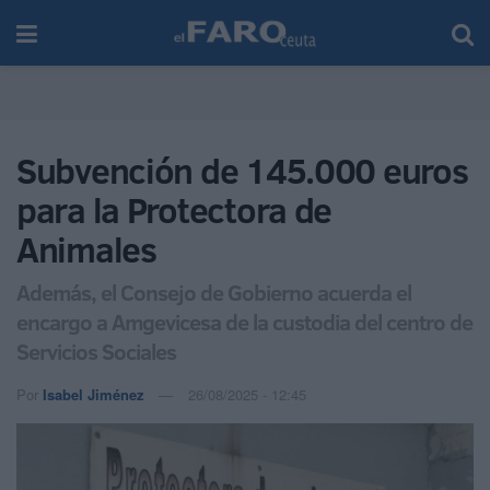
Subvención de 145.000 euros
para la Protectora de
Animales
Además, el Consejo de Gobierno acuerda el
encargo a Amgevicesa de la custodia del centro de
Servicios Sociales
Por
Isabel Jiménez
26/08/2025 - 12:45