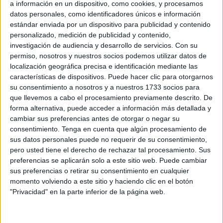
a información en un dispositivo, como cookies, y procesamos
datos personales, como identificadores únicos e información
El varón usaba un
modus operandi
ya conocido por la
estándar enviada por un dispositivo para publicidad y contenido
Benemérita, enviar paquetes con droga
usando el mismo
personalizado, medición de publicidad y contenido,
remitente y destinatario
, porque los pretendía hacer
investigación de audiencia y desarrollo de servicios.
Con su
permiso, nosotros y nuestros socios podemos utilizar datos de
llegar a un lugar en el que él mismo los recogería.
localización geográfica precisa e identificación mediante las
características de dispositivos. Puede hacer clic para otorgarnos
No es algo sorprendente
, ya se ha hecho en otras
su consentimiento a nosotros y a nuestros 1733 socios para
ocasiones y, aunque parezca del todo ilógico, en más de
que llevemos a cabo el procesamiento previamente descrito. De
una ocasión ha funcionado.
forma alternativa, puede acceder a información más detallada y
cambiar sus preferencias antes de otorgar o negar su
Dos paquetes para repartir la droga
consentimiento.
Tenga en cuenta que algún procesamiento de
sus datos personales puede no requerir de su consentimiento,
pero usted tiene el derecho de rechazar tal procesamiento. Sus
Repartida en dos paquetes
, uno con 10 kilos y medio de
preferencias se aplicarán solo a este sitio web. Puede cambiar
droga y el otro con el resto además de otros objetos, la
sus preferencias o retirar su consentimiento en cualquier
narcótica sustancia terminó siendo detectada en los
momento volviendo a este sitio y haciendo clic en el botón
"Privacidad" en la parte inferior de la página web.
controles practicados
en los que participan agentes de la
Compañía Fiscal y de Fronteras, en cooperación de
Vigilancia Aduanera.